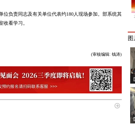
负责同志及有关单位代表约180人现场参加。部系统其
室收看学习。
图
(审核编辑:
钱涛
)