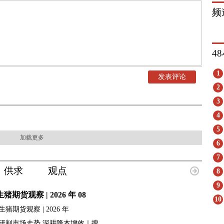
频
4
1
发表评论
2
3
4
5
加载更多
6
7
供求
观点
8
9
生猪期货观察 | 2026 年 08
10
生猪期货观察 | 2026 年
研判市场走势 深耕降本增效｜搜