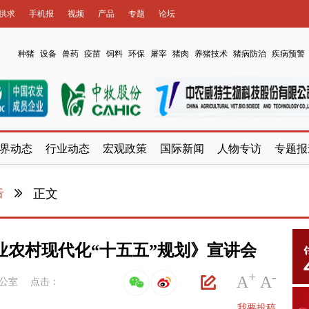
供求
手机报
视频
产品
专题
论坛
种猪
设备
兽药
疫苗
饲料
环保
屠宰
猪肉
养猪技术
猪病防治
疾病预警
界动态
行业动态
宏观政策
国际新闻
人物专访
专题报
告
正文
业农村现代化“十五五”规划》宣讲会
+
-
A
A
公室
点击：
我要投稿