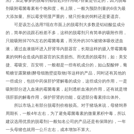
黑)，加足够多的脱霉剂都会起到作用呢?答案是否定的，因为脱霉
剂吸附霉菌毒素有个饱和度，有上限，一般为预防剂量的6倍为最
大添加量。所以霉变明显严重的，猪只拒食的饲料还是要遗弃。
可是该怎么选用?现在市面上的脱霉剂大多数是铝硅酸盐成分
的，简单的说跟石粉差不多，这样的脱霉剂只有简单的吸附作用，
只能吸附掉70%左右的霉菌毒素，而另外的30%被猪体吸收进血
液，通过血液循环进入肝肾等内脏器官，长期这样的摄入带霉菌毒
素的饲料会造成内脏器官的实质损伤。而优质的脱霉剂，如：美安
捷、霉吸安、百安明，一般都是一些有机成分的，如山梨酸钾，葡
萄糖甘露聚糖(酵母细胞壁提取物)等这样的产品，同时还有其他的
一些成分，包括中药保肝护肾解毒的成分，这些成分的作用，一是
吸附部分进入血液的霉菌毒素，起到透析血液的作用，还有就是增
强肝脏的解毒作用，保护肝肾的功能，促进部分毒素排出体外。
所以市场上有部分脱霉剂价格较高。对于猪场来说，母猪饲养
周期长，一般4年左右，为了避免霉菌毒素的微量累积中毒，所以
建议选用优质的脱霉剂(一般知名公司的产品还是有保障的)，一年
一头母猪也就用一公斤左右，成本增加不算大。