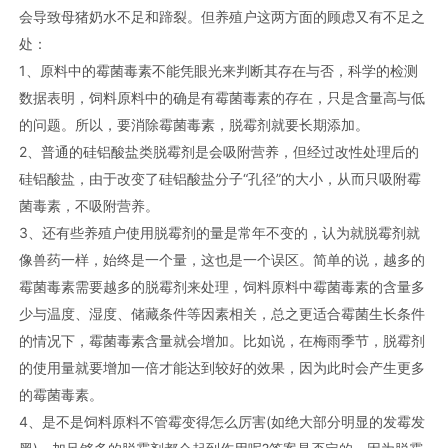
会导致母猪奶水不足和蹄裂。但养殖户这两方面的顾虑又有不足之
处：
1、原料中的霉菌毒素不能凭眼光来判断其存在与否，科学的检测
数据表明，饲料原料中的确是有霉菌毒素的存在，只是含量高与低
的问题。所以，要消除霉菌毒素，脱霉剂就要长期添加。
2、普通的硅铝酸盐类脱霉剂是会吸附营养，但经过改性处理后的
硅铝酸盐，由于改变了硅铝酸盐分子“孔径”的大小，从而只吸附霉
菌毒素，不吸附营养。
3、还有些养殖户使用脱霉剂的量是常年不变的，认为就脱霉剂就
像兽药一样，始终是一个量，这也是一个误区。简单的说，越多的
霉菌毒素需要越多的脱霉剂来处理，饲料原料中霉菌毒素的含量多
少与温度、湿度、储藏条件等因素相关，总之更适合霉菌生长条件
的情况下，霉菌毒素含量就会增加。比如说，在梅雨季节，脱霉剂
的使用量就要增加一倍才能达到较好的效果，因为此时会产生更多
的霉菌毒素。
4、是不是饲料原料不管霉变得怎么厉害(如绝大部分明显的发霉发