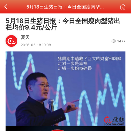
5月18日生猪日报：今日全国瘦肉型猪出栏均价9.4元/公斤
5月18日生猪日报：今日全国瘦肉型猪出
栏均价9.4元/公斤
夏天
1477
2026-05-18 19:08