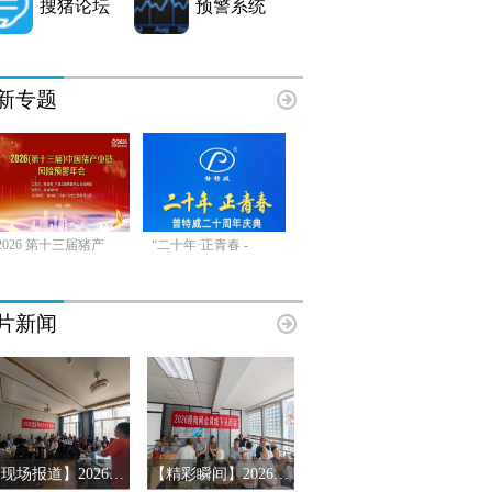
搜猪论坛
预警系统
新专题
2026 第十三届猪产
“二十年·正青春 -
片新闻
【现场报道】2026年搜猪俱乐部会员见面会-山东临沂站
【精彩瞬间】2026搜猪俱乐部会员见面会-山东济南站