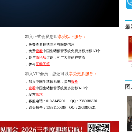
最
加入正式会员您即
享受以下服务：
免费查看搜猪网所有限制信息
免费
查看
中国生猪预警系统免费指标指标1-3个
参与
微论坛
讨论，和广大养殖户交流
参与
互动问答
加入VIP会员，您还可以
享受更多服务：
加入中国生猪预系统，参与
报价
图
查看
中国生猪预警系统更多指标3-10个
发布
供求
客服电话：010-51452001 QQ：2360086376
购买报告：13381156686 QQ：2959805821