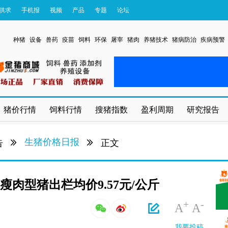
供求
手机报
视频
产品
专题
论坛
种猪
设备
兽药
疫苗
饲料
环保
屠宰
猪肉
养猪技术
猪病防治
疾病预警
猪价行情
饲料行情
搜猪指数
盈利周期
研究报告
生猪价格日报
告
正文
瘦肉型猪出栏均价9.57元/公斤
+
-
A
A
我要投稿