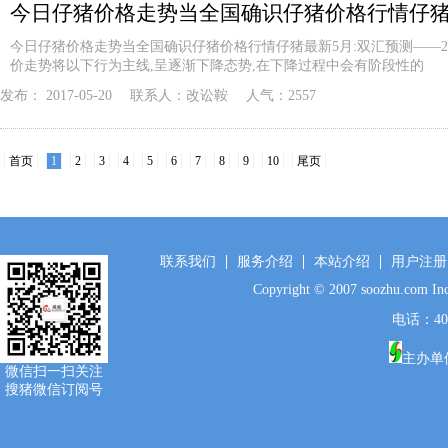
今日仔猪价格走势当全国确识仔猪价格行情仔
今日仔猪价格走势当全国确识仔猪价格行情仔猪最新5月:双汇预测——20
价走势将以下行为主线,呈逐渐下降态势,在下降过程中会有阶段性的
发布：
2017-05-20
联系人：
改讼鞍
人气：2557
首页
1
2
3
4
5
6
7
8
9
10
尾页
联系我们
服务介绍
本站介绍
用户注册
Copyright © 2007 soozhu.c
电话：400-
主办单
微信扫一扫关注
搜猪微信订阅号