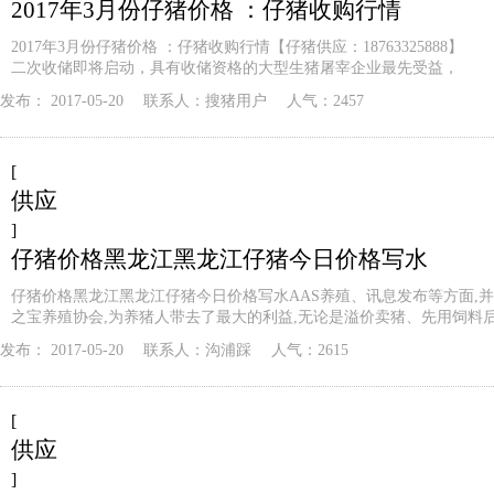
2017年3月份仔猪价格 ：仔猪收购行情
2017年3月份仔猪价格 ：仔猪收购行情【仔猪供应：18763325888
二次收储即将启动，具有收储资格的大型生猪屠宰企业最先受益，
发布：
2017-05-20
联系人：
搜猪用户
人气：2457
[
供应
]
仔猪价格黑龙江黑龙江仔猪今日价格写水
仔猪价格黑龙江黑龙江仔猪今日价格写水AAS养殖、讯息发布等方面,
之宝养殖协会,为养猪人带去了最大的利益,无论是溢价卖猪、先用饲料
发布：
2017-05-20
联系人：
沟浦踩
人气：2615
[
供应
]