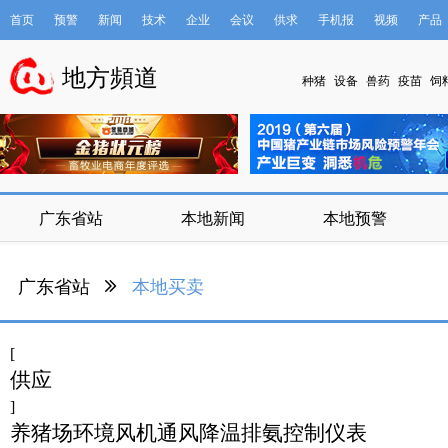
首页
预警
新闻
技术
企业
会议
供求
手机报
视频
产品
数据库
地方頻道
种猪
设备
兽药
疫苗
饲
广东省站
本地新闻
本地预警
广东省站
本地买卖
[
供应
]
养猪场环境风机通风降温排氨控制仪表