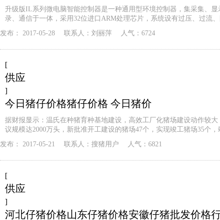
升级版IL系列微电脑智能控制器是一种通用型环境控制器，集采集、显
录、通信于一体，采用32位进口ARM处理芯片，系统设有过压、过流
发布：
2017-05-28
联系人：
刘丽萍
人气：6724
[
供应
]
今日猪仔价格猪仔价格 今日猪价
据财报显示：温氏在种猪育种基地建设，高效工厂化猪场建设动作较大
议规模达2000万头，新批准开工建设的猪场47个，实现竣工猪场35个，
发布：
2017-05-21
联系人：
搜猪用户
人气：6821
[
供应
]
河北仔猪价格山东仔猪价格安徽仔猪批发价格