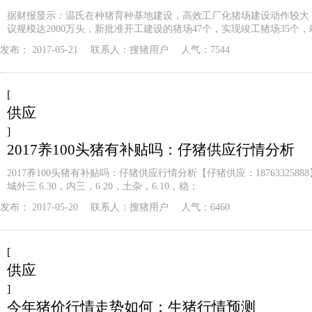
据财报显示：温氏在种猪育种基地建设，高效工厂化猪场建设动作较大
议规模达2000万头，新批准开工建设的猪场47个，实现竣工猪场35个，
发布：
2017-05-21
联系人：
搜猪用户
人气：7544
[
供应
]
2017养100头猪有补贴吗：仔猪供应行情分析
2017养100头猪有补贴吗：仔猪供应行情分析【仔猪供应：187633258
城外三.6.30，内三，6.20，土杂，6.10，稳；
发布：
2017-05-20
联系人：
搜猪用户
人气：6460
[
供应
]
今年猪价行情走势如何：生猪行情预测