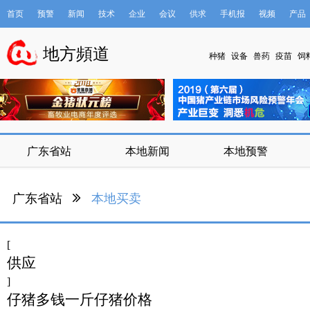
首页
预警
新闻
技术
企业
会议
供求
手机报
视频
产品
数据库
地方頻道
种猪
设备
兽药
疫苗
饲
广东省站
本地新闻
本地预警
广东省站
本地买卖
[
供应
]
仔猪多钱一斤仔猪价格