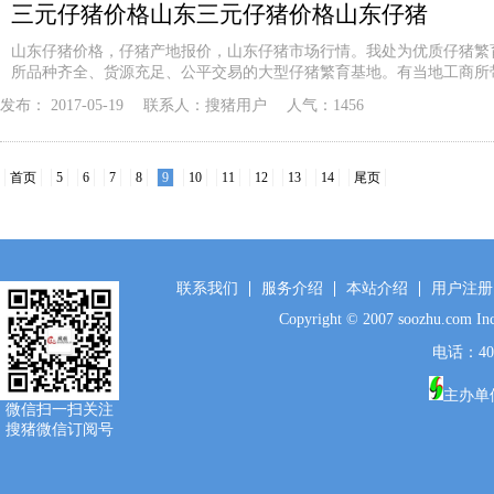
三元仔猪价格山东三元仔猪价格山东仔猪
山东仔猪价格，仔猪产地报价，山东仔猪市场行情。我处为优质仔猪繁
所品种齐全、货源充足、公平交易的大型仔猪繁育基地。有当地工商所
发布：
2017-05-19
联系人：
搜猪用户
人气：1456
首页
5
6
7
8
9
10
11
12
13
14
尾页
联系我们
服务介绍
本站介绍
用户注册
Copyright © 2007 soozhu.c
电话：400-
主办单
微信扫一扫关注
搜猪微信订阅号