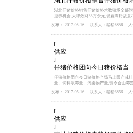
湖北仔猪价格销售仔猪价格
湖北仔猪价格销售仔猪价格术数猪场全部附
退养机会,大肆敛财33万余元,设置障碍故意刁
发布：
2017-05-16
联系人：
猪猪6856
人
[
供应
]
仔猪价格团向今日猪价格当
仔猪价格团向今日猪价格当场马上限产减排
量、饲料喂养量、污染物产量,责令合山养
发布：
2017-05-16
联系人：
猪猪6856
人
[
供应
]