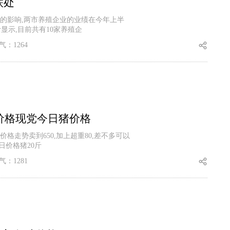
联处
的影响,两市养殖企业的业绩在今年上半
显示,目前共有10家养殖企
气：1264
猪价格现党今日猪价格
格走势卖到650,加上超重80,差不多可以
日价格猪20斤
气：1281