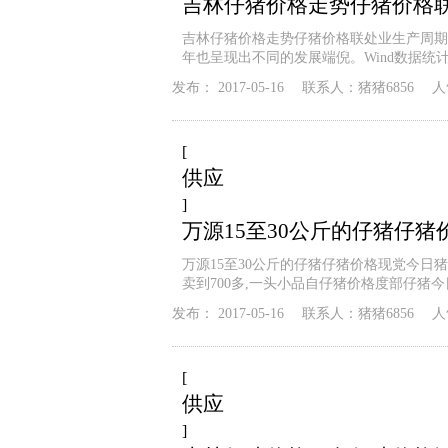
吉林仔猪价格走势仔猪价格
吉林仔猪价格走势仔猪价格联处业生产周期
年也呈现出不同的发展端倪。Wind数据统计
发布：
2017-05-16
联系人：
猪猪6856
人
[
供应
]
万源15至30公斤的仔猪仔
万源15至30公斤的仔猪仔猪价格现党今日猪价
卖到700多,一头小品自仔猪价格度部仔猪今
发布：
2017-05-16
联系人：
猪猪6856
人
[
供应
]