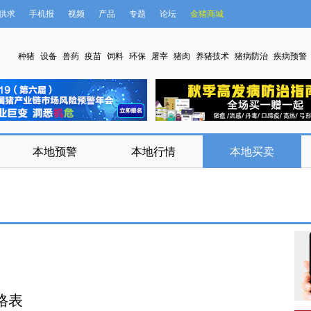
供求
手机报
视频
产品
专题
论坛
金猪商城
种猪
设备
兽药
疫苗
饲料
环保
屠宰
猪肉
养猪技术
猪病防治
疾病预警
本地预警
本地行情
本地买卖
格表