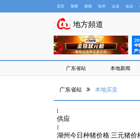
首页
预警
新闻
技术
企业
会议
数据库
地方頻道
广东省站
本地新闻
广东省站
本地买卖
[
供应
]
湖州今日种猪价格 三元猪价