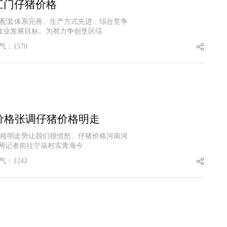
江门仔猪价格
配套体系完善、生产方式先进、综合竞争
牧业发展目标。为努力争创垦区综
气：1570
价格张调仔猪价格明走
价格明走势让我们很愤怒。仔猪价格河南河
徽网记者前往宁庙村实青海今
气：1242