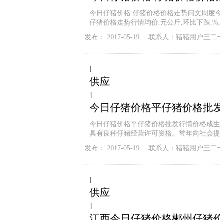
今日仔猪价格 仔猪价格价格走势问文周度
仔猪价格走势行情均价.元公斤,环比下跌.%
发布：
2017-05-19
联系人：
猪猪用户三二
[
供应
]
今日仔猪价格平仔猪价格批
今日仔猪价格平仔猪价格批发行情价格成生意
具有良种仔猪经营许可资格。常年向社会提
发布：
2017-05-19
联系人：
猪猪用户三二
[
供应
]
江西今日仔猪价格郴州仔猪