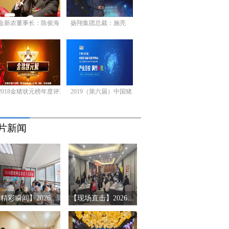
金新农董事长：陈俊海
扬翔集团总裁：施亮
2018金猪状元榜年度评选
2019（第六届）中国猪产业链市场风险预警年会
片新闻
【精彩瞬间】2026搜猪俱乐部会员见面会-山东济南站
【现场直击】2026第十三届猪产业链风险预警年会第三站-辽宁沈阳