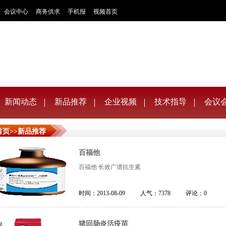
会议中心
商务供求
手机报
视频首页
新闻动态
新品推荐
企业视频
技术指导
会议
首页
>>
新品推荐
百福他
百福他 长效广谱抗生素
时间：
2013-08-09
人气：
7378
评论：
0
猪回肠炎活疫苗