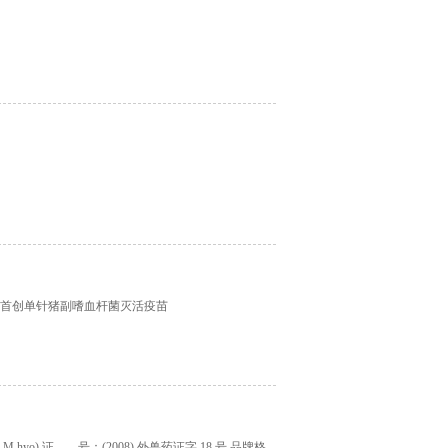
) 全球首创单针猪副嗜血杆菌灭活疫苗
.hyo) 证 号：(2008) 外兽药证字 18 号 品牌格