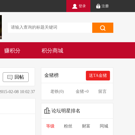
登录
注册
赚积分
积分商城
金猪榜
送TA金猪
回帖
老铁(
0
)
金猪
+0
留言
2-08 10:02:37
论坛明星排名
等级
粉丝
财富
同城