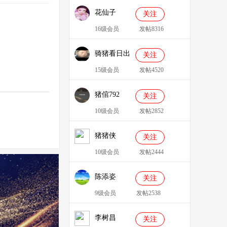
花仙子
关注
16级会员
发帖8316
骑猪看日出
关注
15级会员
发帖4520
猪倌792
关注
10级会员
发帖2852
猪猪侠
关注
086349
10级会员
发帖2444
陈添姿
关注
9级会员
发帖2538
李树昌
关注