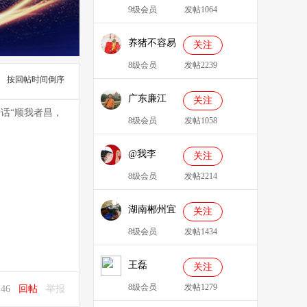
9级会员
发帖1064
养猪不容易
关注
8级会员
发帖2239
按回帖时间倒序
广东廉江
关注
话“顺我者昌，
088
8级会员
发帖1058
@我李
关注
8级会员
发帖2214
湖南郴州宜
关注
章县李明广
8级会员
发帖1434
王磊
关注
8级会员
发帖1279
2:46
回帖
举报