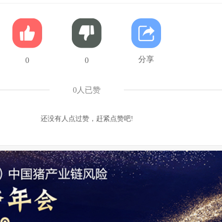
分享
0
0
0
人已赞
还没有人点过赞，赶紧点赞吧!