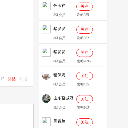
任玉祥
关注
8级会员
发帖935
猪发发
关注
638829
8级会员
发帖892
猪发发
关注
8级会员
发帖2096
猪保姆
关注
0:15
回帖
举报
909233
8级会员
发帖435
山东聊城冠
关注
县、莘县综
8级会员
发帖1034
合服务站：
吴青兰
冯代林
关注