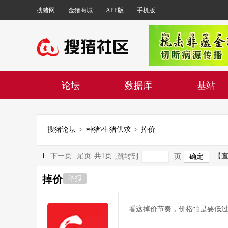
搜猪网
金猪商城
APP版
手机版
论坛
数据库
基站
搜猪论坛
>
种猪\生猪供求
>
掉价
1
下一页
尾页
共
1
页
【
,跳转到
页
掉价
举报
看这掉价节奏，价格怕是要低过2