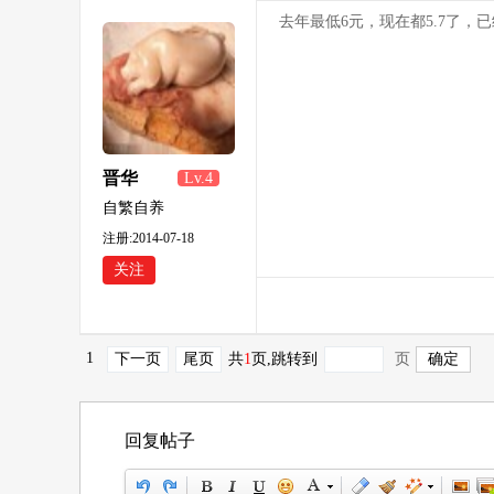
去年最低6元，现在都5.7了，
晋华
Lv.4
自繁自养
注册:2014-07-18
关注
1
下一页
尾页
共
1
页
,跳转到
页
回复帖子