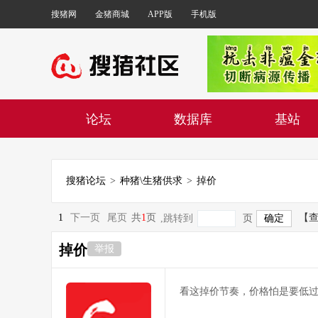
搜猪网
金猪商城
APP版
手机版
论坛
数据库
基站
搜猪论坛
>
种猪\生猪供求
>
掉价
1
下一页
尾页
共
1
页
【
,跳转到
页
掉价
举报
看这掉价节奏，价格怕是要低过2