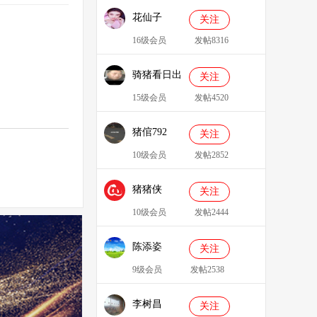
花仙子
关注
16级会员
发帖8316
骑猪看日出
关注
15级会员
发帖4520
猪倌792
关注
10级会员
发帖2852
猪猪侠
关注
086349
10级会员
发帖2444
陈添姿
关注
9级会员
发帖2538
李树昌
关注