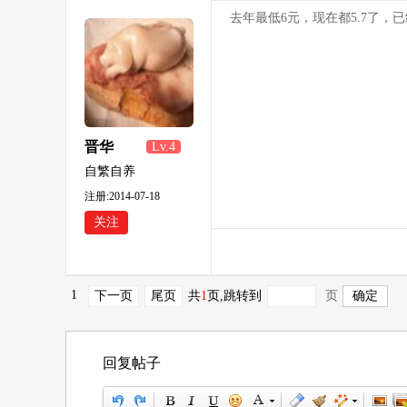
去年最低6元，现在都5.7了，
晋华
Lv.4
自繁自养
注册:2014-07-18
关注
1
下一页
尾页
共
1
页
,跳转到
页
回复帖子