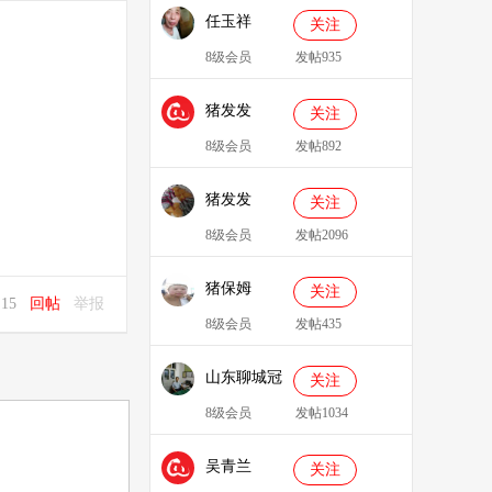
任玉祥
关注
8级会员
发帖935
猪发发
关注
638829
8级会员
发帖892
猪发发
关注
8级会员
发帖2096
猪保姆
关注
0:15
回帖
举报
909233
8级会员
发帖435
山东聊城冠
关注
县、莘县综
8级会员
发帖1034
合服务站：
吴青兰
冯代林
关注