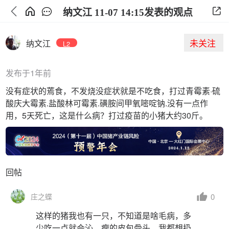
纳文江 11-07 14:15发表的观点
未关注
纳文江
L2
发布于1年前
没有症状的蔫食，不发烧没症状就是不吃食，打过青霉素·硫
酸庆大霉素.盐酸林可霉素.磺胺间甲氧嘧啶钠.没有一点作
用，5天死亡，这是什么病？打过疫苗的小猪大约30斤。
回帖
0
庄之蝶
这样的猪我也有一只，不知道是啥毛病，多
少吃一点就会沁，瘦的皮包骨头，我都想扔