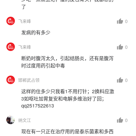
了
0
飞来峰
发病的有多少
0
飞来峰
断奶时腹泻太久，引起结肠炎，还有是腹泻
时过度用药引起中毒
0
邯郸武占领
这样的住多少只我看1不用打针；2换料应激
3如呕吐加胃复安和电解多维治好了回；
qq2517522613
0
纳文江
现在有一只正在治疗用的是泰乐菌素和多西