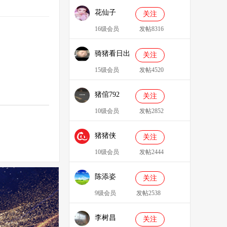
花仙子
关注
16级会员
发帖8316
骑猪看日出
关注
15级会员
发帖4520
猪倌792
关注
10级会员
发帖2852
猪猪侠
关注
086349
10级会员
发帖2444
陈添姿
关注
9级会员
发帖2538
李树昌
关注