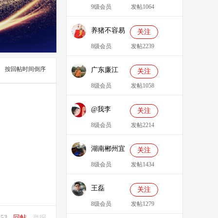
9级会员
发帖1064
养猪不容易
关注
8级会员
发帖2239
按回帖时间倒序
广东廉江
关注
088
8级会员
发帖1058
@我李
关注
8级会员
发帖2214
湖南郴州宜
关注
章县李明广
8级会员
发帖1434
王磊
关注
8级会员
发帖1279
6:53
回帖
举报