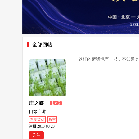
全部回帖
这样的猪我也有一只，不知道
庄之蝶
Lv.6
自繁自养
内测英雄
版主
注册:2013-08-23
关注