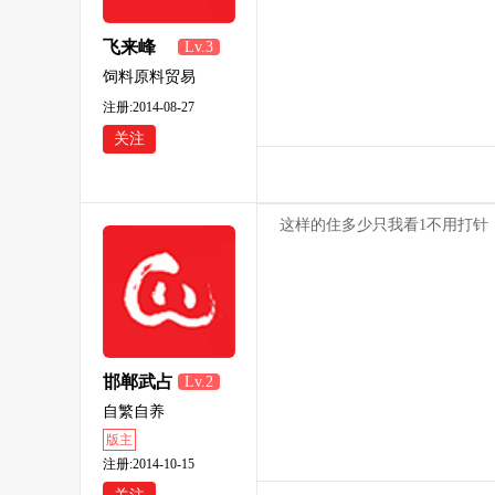
飞来峰
Lv.3
饲料原料贸易
注册:2014-08-27
关注
这样的住多少只我看1不用打针；2
邯郸武占
Lv.2
领
自繁自养
版主
注册:2014-10-15