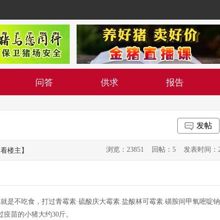
问答
供求
报告
发帖
浏览：23851 回帖：5 发表时间：2014-1
只看楼主】
就是不吃食，打过青霉素·硫酸庆大霉素.盐酸林可霉素.磺胺间甲氧嘧啶钠
过疫苗的小猪大约30斤。