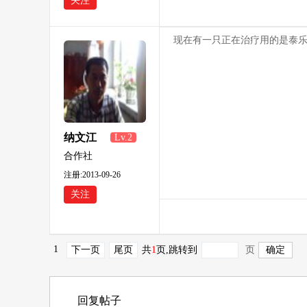
关注
现在有一只正在治疗用的是泰
纳文江
Lv.2
合作社
注册:2013-09-26
关注
1
下一页
尾页
共
1
页
,跳转到
页
回复帖子