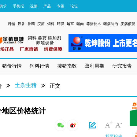
供求
手机报
视频
产品
专题
论坛
种猪
设备
兽药
疫苗
饲料
环保
屠宰
猪肉
养猪技术
猪病防治
疾病预警
猪价行情
饲料行情
搜猪指数
盈利周期
研究报告
土杂生猪
情
正文
猪部分地区价格统计
+
-
A
A
我要投稿