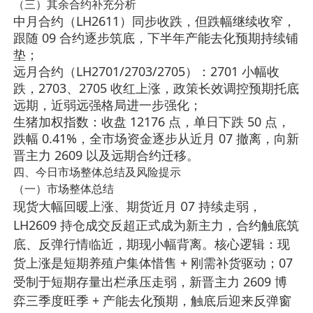
（三）其余合约补充分析
中月合约（LH2611）同步收跌，但跌幅继续收窄，
跟随 09 合约逐步筑底，下半年产能去化预期持续铺
垫；
远月合约（LH2701/2703/2705）：2701 小幅收
跌，2703、2705 收红上涨，政策长效调控预期托底
远期，近弱远强格局进一步强化；
生猪加权指数：收盘 12176 点，单日下跌 50 点，
跌幅 0.41%，全市场资金逐步从近月 07 撤离，向新
晋主力 2609 以及远期合约迁移。
四、今日市场整体总结及风险提示
（一）市场整体总结
现货大幅回暖上涨、期货近月 07 持续走弱，
LH2609 持仓成交反超正式成为新主力，合约触底筑
底、反弹行情临近
现
，期现小幅背离。核心逻辑：
货上涨是短期养殖户集体惜售 + 刚需补货驱动；07
受制于短期存量出栏承压走弱，新晋主力 2609 博
弈三季度旺季 + 产能去化预期，触底后迎来反弹窗