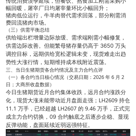
传统消费淡季延续，但餐饮、熟食加工刚需采购小
幅回暖，屠宰厂日均屠宰量环比小幅回升；
猪肉低位运行，牛羊肉替代需求回落，部分刚需消
费回流猪肉市场。
（三）供需平衡总结
供给端出栏增量边际放缓、需求端刚需小幅修复，
供需边际改善。但能繁母猪存量仍高于 3650 万头
调控目标，远期供给宽松逻辑未变，现货难走出趋
势性大涨行情，短期维持成本线附近震荡。
三、当日生猪期货各合约情况及主力合约点评
（一）各合约当日核心情况（交易日期：2026 年 6 月 2
日；大商所收盘数据）
近月合约集体收跌，远月合约涨跌分
今日生猪期货
化
LH2609 持仓
，现货大涨未能带动近月盘面走强；
11.1 万手，已经超越 LH2607 的 9.46 万手，正式完
成主力合约切换
，09 合约触底之后逐步企稳、显现
近弱远强
反弹动能，盘面延续
特征。