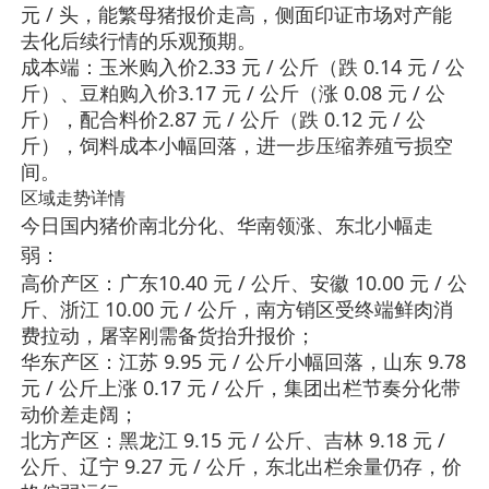
元 / 头，能繁母猪报价走高，侧面印证市场对产能
去化后续行情的乐观预期。
成本端：玉米购入价
2.33 元 / 公斤（跌 0.14 元 / 公
斤）
、豆粕购入价
3.17 元 / 公斤（涨 0.08 元 / 公
斤）
，配合料价
2.87 元 / 公斤（跌 0.12 元 / 公
斤）
，饲料成本小幅回落，进一步压缩养殖亏损空
间。
区域走势详情
南北分化、华南领涨、东北小幅走
今日国内猪价
弱
：
高价产区：广东
10.40 元 / 公斤、安徽 10.00 元 / 公
斤、浙江 10.00 元 / 公斤
，南方销区受终端鲜肉消
费拉动，屠宰刚需备货抬升报价；
华东产区：江苏 9.95 元 / 公斤小幅回落，山东 9.78
元 / 公斤上涨 0.17 元 / 公斤，集团出栏节奏分化带
动价差走阔；
北方产区：黑龙江 9.15 元 / 公斤、吉林 9.18 元 /
公斤、辽宁 9.27 元 / 公斤，东北出栏余量仍存，价