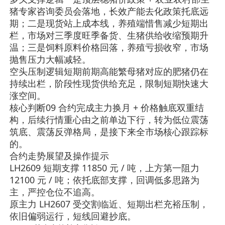
猪专家咨询委员会落地，长效产能去化政策托底远
期；二是现货站上成本线，养殖端惜售减少短期出
栏，市场对三季度旺季备货、生猪供给收缩预期升
温；三是饲料原料价格回落，养殖亏损收窄，市场
抛售压力大幅减轻。
空头压制逻辑
短期前期高能繁母猪对应的肥猪仍在
持续出栏，阶段性现货供给充足，限制短期快速大
涨空间。
核心判断
09 合约完成主力换月 + 价格触底双重结
构，
后续行情重心由之前单边下行，转为低位震荡
筑底、震荡反弹格局
，是接下来全市场核心跟踪标
的。
合约走势展望及操作提示
LH2609 短期支撑 11850 元 / 吨，上方第一阻力
12100 元 / 吨；依托底部支撑，回调低多思路为
主，严控仓位不追高。
原主力 LH2607 受交割临近、短期出栏充裕压制，
依旧偏弱运行，短线回避抄底。