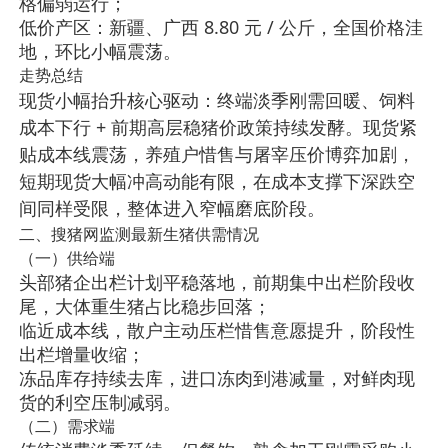
格偏弱运行；
低价产区：新疆、广西 8.80 元 / 公斤，全国价格洼
地，环比小幅震荡。
走势总结
终端淡季刚需回暖、饲料
现货小幅抬升核心驱动：
成本下行 + 前期高层稳猪价政策持续发酵
。现货紧
贴成本线震荡，养殖户惜售与屠宰压价博弈加剧，
短期现货大幅冲高动能有限，在成本支撑下深跌空
间同样受限，整体进入窄幅磨底阶段。
二、搜猪网监测最新生猪供需情况
（一）供给端
头部猪企出栏计划平稳落地，前期集中出栏阶段收
尾，大体重生猪占比稳步回落；
临近成本线，散户主动压栏惜售意愿提升，阶段性
出栏增量收缩；
冻品库存持续去库，进口冻肉到港减量，对鲜肉现
货的利空压制减弱。
（二）需求端