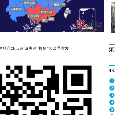
日生猪市场点评 请关注“搜猪”公众号首发
频
4
1
2
3
4
5