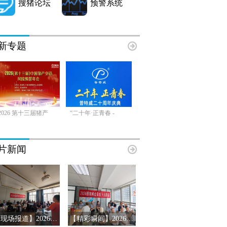
搜猪论坛
预警系统
新专题
2026 第十三届猪产
“二十年·正青春 -
片新闻
【现场报道】2026年搜猪俱乐部会员见面会-山东临沂站
【精彩瞬间】2026搜猪俱乐部会员见面会-山东济南站