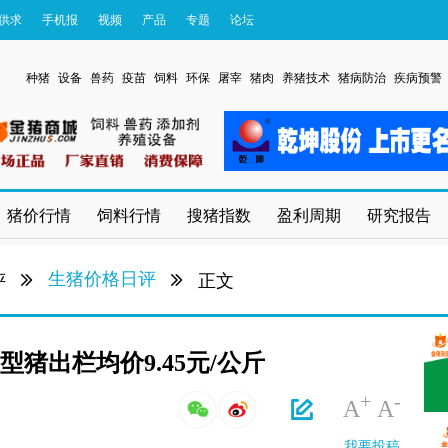
供求
手机报
视频
产品
专题
论坛
种猪
设备
兽药
疫苗
饲料
环保
屠宰
猪肉
养猪技术
猪病防治
疾病预警
猪价行情
饲料行情
搜猪指数
盈利周期
研究报告
生猪价格日评
评
正文
型猪出栏均价9.45元/公斤
+
-
A
A
我要投稿