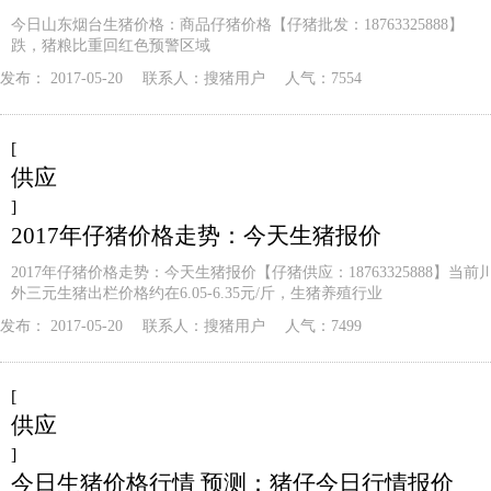
今日山东烟台生猪价格：商品仔猪价格【仔猪批发：18763325888】
跌，猪粮比重回红色预警区域
发布：
2017-05-20
联系人：
搜猪用户
人气：7554
[
供应
]
2017年仔猪价格走势：今天生猪报价
2017年仔猪价格走势：今天生猪报价【仔猪供应：18763325888】当
外三元生猪出栏价格约在6.05-6.35元/斤，生猪养殖行业
发布：
2017-05-20
联系人：
搜猪用户
人气：7499
[
供应
]
今日生猪价格行情 预测：猪仔今日行情报价