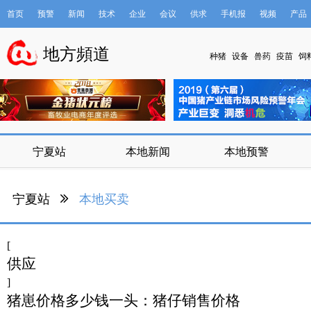
首页
预警
新闻
技术
企业
会议
供求
手机报
视频
产品
数据库
地方頻道
种猪
设备
兽药
疫苗
饲
宁夏站
本地新闻
本地预警
宁夏站
本地买卖
[
供应
]
猪崽价格多少钱一头：猪仔销售价格