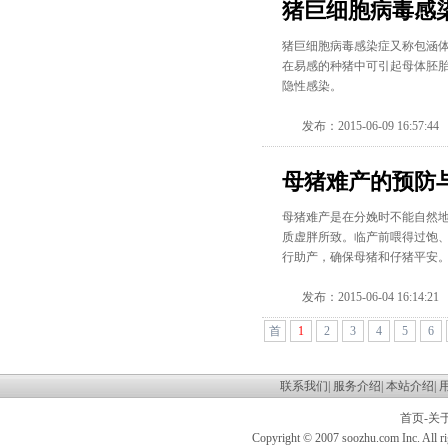
猪巨细胞病毒感
猪巨细胞病毒感染症又称包涵
在易感的种猪中可引起母体胚
隐性感染。
发布：2015-06-09 16:57:44
母猪难产的预防
母猪难产是在分娩时不能自然
质虚胖所致。临产前喂得过饱
行助产，确保母猪和仔猪平安
发布：2015-06-04 16:14:21
首
1
2
3
4
5
6
页
联系我们
|
服务介绍
|
本站介绍
|
首页
-
关
Copyright © 2007 soozhu.com In