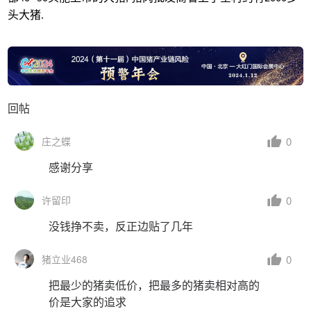
头大猪
.
回帖
0
庄之蝶
感谢分享
0
许留印
没钱挣不卖，反正边贴了几年
0
猪立业468
把最少的猪卖低价，把最多的猪卖相对高的
价是大家的追求