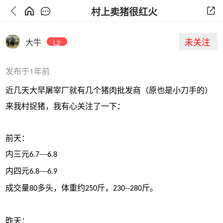
村上卖猪很红火
未关注
大牛
L2
发布于1年前
近几天大早屠宰厂就有几个猪肉批发商（原也是小刀手的）
来我村捉猪，我有心关注了一下：
前天：
内三元
—
6.7
6.8
内四元
—
6.8
6.9
成交量
多头，体重约
斤，
斤。
80
250
230--280
昨天：