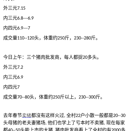
外三元
7.15
内三元
—
6.8
6.9
内四元
—
6.9
7
成交量
头，体重约
斤，
斤。
110--120
250
230--280
今日上午：三个猪肉批发商，每人都捉
多头。
20
外三元
7.2
内三元
6.9
内四元
7
成交量
头，体重约
斤以上，
斤。
70--80
250
230--300
去年春节
卖猪
都沒有这样火过
全村
户小散一般都是
,
22
20--30
头母猪的老夫妻猪场
他们也学上了亏本时不卖猪
现在
每家
,
,
都
头能上市的大猪
猪肉批发商看上了全村约有
多
40--50
,
2000