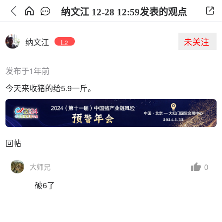
纳文江 12-28 12:59发表的观点
未关注
纳文江
L2
发布于1年前
今天来收猪的给5.9一斤。
回帖
0
大师兄
破6了