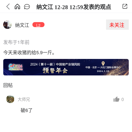
纳文江 12-28 12:59发表的观点
未关注
纳文江
L2
发布于1年前
今天来收猪的给5.9一斤。
回帖
0
大师兄
破6了