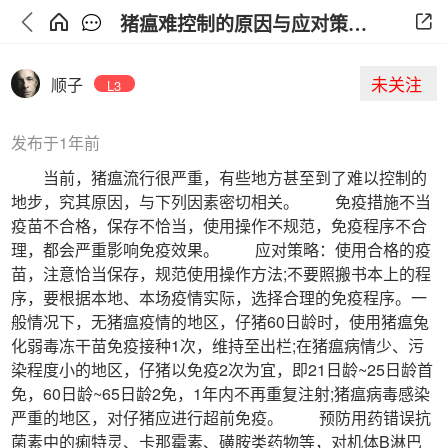
猪瘟难控制的原因与应对策略有哪些？
未关注
顺子
L3
发布于1年前
当前，猪瘟流行很严重，有些地方甚至到了难以控制的
地步，究其原因，与下列因素密切相关。 免疫措施不当
疫苗不合格，保存不恰当，使用操作不规范，免疫程序不合
理，都会严重影响免疫效果。 应对策略：使用合格的疫
苗，注意恰当保存，规范使用操作方法;不要照搬书本上的程
序，要根据本地、本场疫情实际，选择合理的免疫程序。一
般情况下，无猪瘟疫情的地区，仔猪60日龄时，使用猪瘟兔
化弱毒冻干苗免疫接种1次，维持至出栏;在猪瘟病情少、污
染程度小的地区，仔猪以免疫2次为宜，即21日龄~25日龄首
免，60日龄~65日龄2免，1年内不再重复注射;猪瘟病毒感染
严重的地区，对仔猪应进行超前免疫。 预防用药错误抗
菌素中的痢特灵、卡那霉素、磺胺类药物等，对机体B淋巴