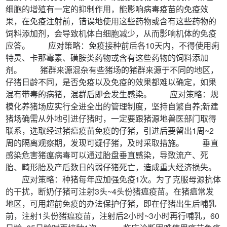
细胞的增殖有一定的抑制作用，能影响病毒疫苗的免疫效
果，在免疫注射前，错误地使用这些药物或含有这些药物的
饲料添加剂，会导致机体白细胞减少，从而影响机体的免疫
应答。 应对策略：免疫接种前后各10天内，不得使用痢
特灵、卡那霉素、磺胺类药物或含有这些药物的饲料添加
剂。 猪群来源混杂有些猪场的猪群来源于不同的地区，
仔猪日龄不同，是否免疫以及免疫的效果都难以确定，如果
混有带毒的病猪，混群后即会发生感染。 应对策略：规
模化养猪场应实行全进全出的管理制度，坚持自繁自养;新建
猪场确需从外地引进仔猪时，一定要跟猪源地兽医部门取得
联系，选取经过猪瘟疫苗免疫的仔猪，引进后要留出1周~2
周的隔离观察期，发现可疑仔猪，及时采取措施。 垂直
感染危害猪瘟病毒可以通过胎盘垂直感染，导致流产、死
胎、畸形胎及产后数日的弱仔猪死亡，造成重大经济损失。
应对策略：种猪每年应加强免疫1次。为了克服母源抗体
的干扰，断奶仔猪可注射3头~4头份猪瘟疫苗。在猪瘟常发
地区，可用超前免疫的办法保护仔猪，即在仔猪出生后哺乳
前，注射1头份猪瘟疫苗，注射后2小时~3小时再行哺乳，60