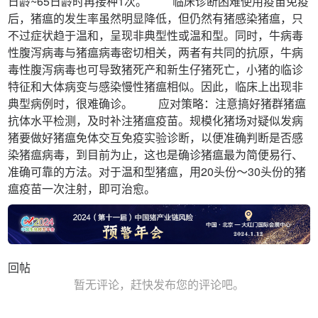
日龄~65日龄时再接种1次。 临床诊断困难使用疫苗免疫
后，猪瘟的发生率虽然明显降低，但仍然有猪感染猪瘟，只
不过症状趋于温和，呈现非典型性或温和型。同时，牛病毒
性腹泻病毒与猪瘟病毒密切相关，两者有共同的抗原，牛病
毒性腹泻病毒也可导致猪死产和新生仔猪死亡，小猪的临诊
特征和大体病变与感染慢性猪瘟相似。因此，临床上出现非
典型病例时，很难确诊。 应对策略：注意搞好猪群猪瘟
抗体水平检测，及时补注猪瘟疫苗。规模化猪场对疑似发病
猪要做好猪瘟免体交互免疫实验诊断，以便准确判断是否感
染猪瘟病毒，到目前为止，这也是确诊猪瘟最为简便易行、
准确可靠的方法。对于温和型猪瘟，用20头份～30头份的猪
瘟疫苗一次注射，即可治愈。
回帖
暂无评论，赶快发布您的评论吧。