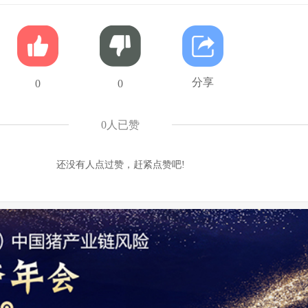
分享
0
0
0
人已赞
还没有人点过赞，赶紧点赞吧!