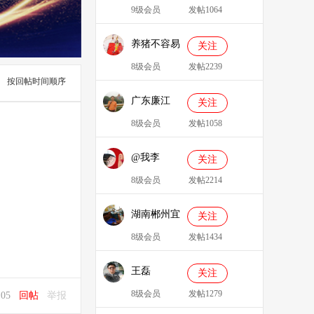
9级会员
发帖1064
养猪不容易
关注
8级会员
发帖2239
按回帖时间顺序
广东廉江
关注
088
8级会员
发帖1058
@我李
关注
8级会员
发帖2214
湖南郴州宜
关注
章县李明广
8级会员
发帖1434
王磊
关注
8级会员
发帖1279
9:05
回帖
举报