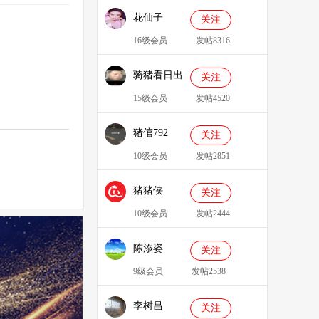
花仙子
关注
16级会员
发帖8316
骑猪看日出
关注
15级会员
发帖4520
猪倌792
关注
10级会员
发帖2851
猪猪侠
关注
086349
10级会员
发帖2444
陈添姿
关注
9级会员
发帖2538
李树昌
关注