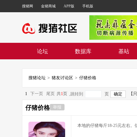
搜猪网
金猪商城
APP版
手机版
论坛
数据库
基站
搜猪论坛
>
猪友讨论区
>
仔猪价格
1
下一页
尾页
共
1
页
【
,跳转到
页
仔猪价格
举报
本地的仔猪每斤18-25元左右。