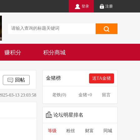
登录
注册
赚积分
积分商城
金猪榜
送TA金猪
回帖
老铁(
0
)
金猪
+0
留言
3-13 23:03:58
论坛明星排名
等级
粉丝
财富
同城