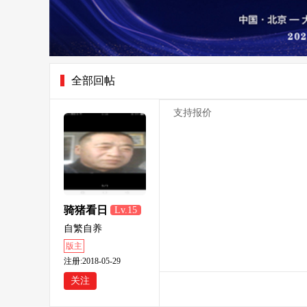
全部回帖
支持报价
骑猪看日
Lv.15
出
自繁自养
版主
注册:2018-05-29
关注