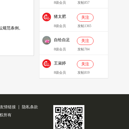
8级会员
发帖857
猪太肥
关注
143814
8级会员
发帖1365
坛规范条例
。
自给自足
关注
8级会员
发帖784
王淑婷
关注
8级会员
发帖819
友情链接
隐私条款
公司版权所有