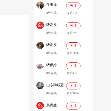
任玉祥
关注
8级会员
发帖935
猪发发
关注
638829
8级会员
发帖892
猪发发
关注
8级会员
发帖2096
猪保姆
关注
909233
8级会员
发帖435
山东聊城冠
关注
县、莘县综
8级会员
发帖1034
合服务站：
吴青兰
冯代林
关注