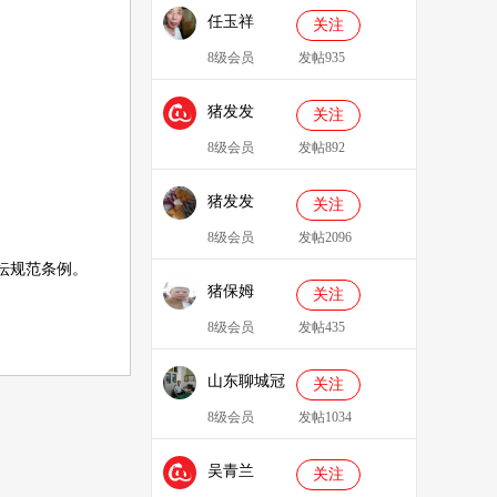
任玉祥
关注
8级会员
发帖935
猪发发
关注
638829
8级会员
发帖892
猪发发
关注
8级会员
发帖2096
坛规范条例
。
猪保姆
关注
909233
8级会员
发帖435
山东聊城冠
关注
县、莘县综
8级会员
发帖1034
合服务站：
吴青兰
冯代林
关注