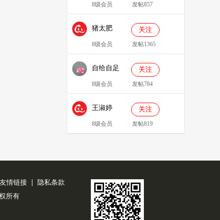
8级会员
发帖857
猪太肥
关注
143814
8级会员
发帖1365
自给自足
关注
8级会员
发帖784
王淑婷
关注
8级会员
发帖819
友情链接
隐私条款
公司版权所有