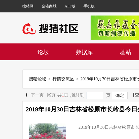
搜猪网
金猪商城
APP版
手机版
论坛
数据库
基站
搜猪论坛
>
行情交流区
>
1
下一页
尾页
共
1
页
【
,跳转到
页
2019年10月30日吉林省松原市长岭县今
2019年10月30日吉林省松原市