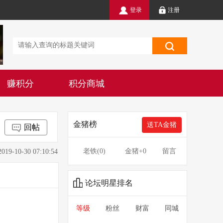
登录
注册
赚积分
积分商城
金猪榜
送TA金猪
回帖
老铁(
0
)
金猪
+0
留言
0-30 07:10:54
论坛明星排名
等级
粉丝
财富
同城