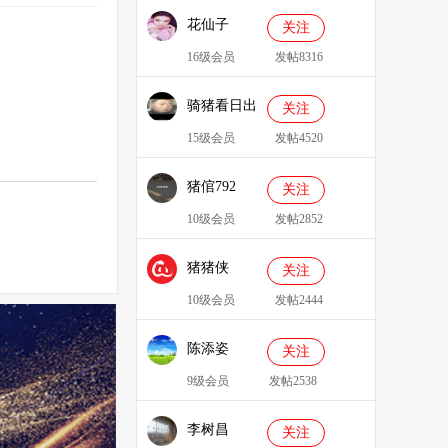
花仙子
关注
16级会员
发帖8316
骑猪看日出
关注
15级会员
发帖4520
猪倌792
关注
10级会员
发帖2852
猪猪侠
关注
086349
10级会员
发帖2444
陈添姿
关注
9级会员
发帖2538
李树昌
关注