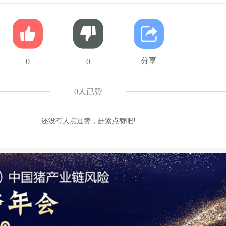
分享
0
0
0
人已赞
还没有人点过赞，赶紧点赞吧!