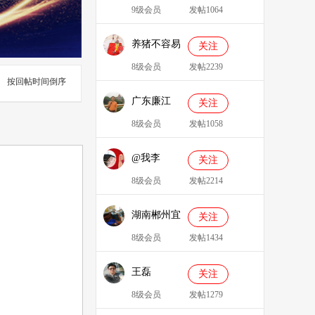
9级会员
发帖1064
养猪不容易
关注
8级会员
发帖2239
按回帖时间倒序
广东廉江
关注
088
8级会员
发帖1058
@我李
关注
8级会员
发帖2214
湖南郴州宜
关注
章县李明广
8级会员
发帖1434
王磊
关注
8级会员
发帖1279