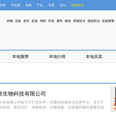
供求
手机报
视频
产品
专题
论坛
金猪商城
种猪
设备
兽药
疫苗
饲料
环保
屠宰
猪肉
养猪技术
猪病防治
疾病预警
本地预警
本地行情
本地买卖
丝生物科技有限公司
科技有限公司致力于打造世界一流重组病毒技术应用平台，专注于
程疫苗、基因治疗、病毒载体、溶瘤病毒、抗病毒药物高通量筛选