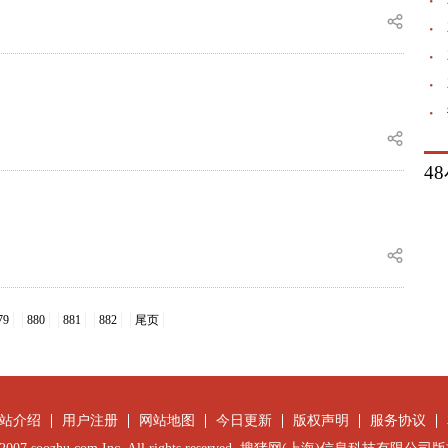
4
79
880
881
882
尾页
站介绍
用户注册
网站地图
今日更新
版权声明
服务协议