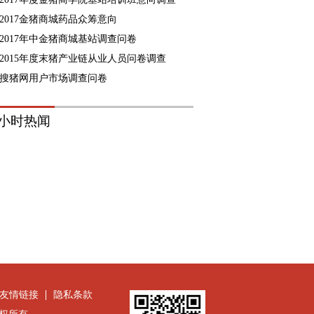
2017金猪商城药品众筹意向
2017年中金猪商城基站调查问卷
2015年度末猪产业链从业人员问卷调查
搜猪网用户市场调查问卷
8小时热闻
友情链接
隐私条款