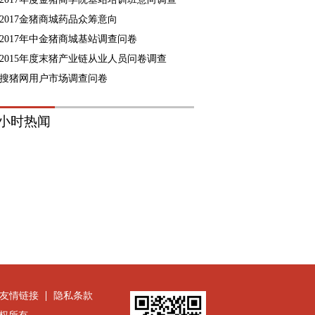
2017金猪商城药品众筹意向
2017年中金猪商城基站调查问卷
2015年度末猪产业链从业人员问卷调查
搜猪网用户市场调查问卷
8小时热闻
友情链接
隐私条款