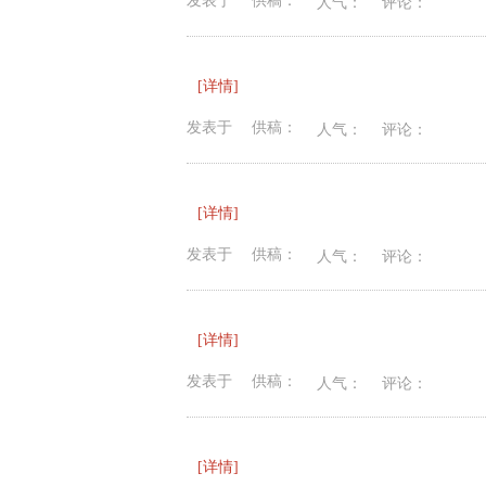
发表于
供稿：
人气：
评论：
[详情]
发表于
供稿：
人气：
评论：
[详情]
发表于
供稿：
人气：
评论：
[详情]
发表于
供稿：
人气：
评论：
[详情]