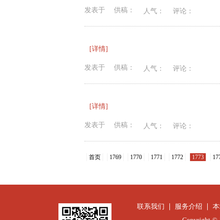
发表于
供稿：
人气：
评论：
[详情]
发表于
供稿：
人气：
评论：
[详情]
发表于
供稿：
人气：
评论：
首页
1769
1770
1771
1772
1773
17
联系我们
服务介绍
本