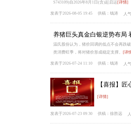
S743109)自2026年8月1日(含)起启运
[详情]
发表于
2026-08-05 19:45
供稿：
钱涛
人
养猪巨头真金白银逆势布局 
温氏股份认为，猪价回调的低点不会再跌破
类消费旺季，将对猪价形成稳定支撑。
[详
发表于
2026-07-24 11:10
供稿：
钱涛
人
【喜报】匠
[详情]
发表于
2026-07-23 09:30
供稿：
徐胜远