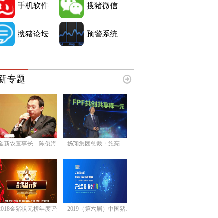
手机软件
搜猪微信
搜猪论坛
预警系统
新专题
金新农董事长：陈俊海
扬翔集团总裁：施亮
2018金猪状元榜年度评选
2019（第六届）中国猪产业链市场风险预警年会