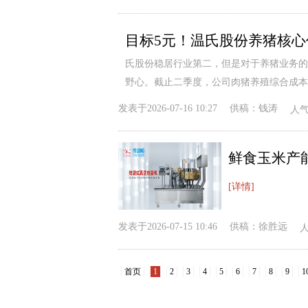
目标5元！温氏股份养猪核心
氏股份稳居行业第二，但是对于养猪业务的
野心。截止二季度，公司肉猪养殖综合成本
发表于
2026-07-16 10:27
供稿：
钱涛
人
[详情]
发表于
2026-07-15 10:46
供稿：
徐胜远
首页
1
2
3
4
5
6
7
8
9
1