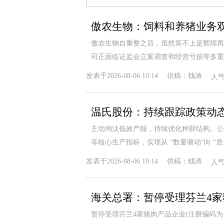
傲农生物：饲料和养猪业务双
傲农生物自重整之后，虽然算不上是辉煌再
司正面临证监会立案调查和经营亏损等多重
发表于
2026-08-06 10:14
供稿：
钱涛
人
主动淘汰低效产能，持续优化种群结构。公
等核心生产指标，实现从 “数量驱动”向 “
发表于
2026-08-06 10:14
供稿：
钱涛
人
海关总署：暂停受理芬兰4
暂停受理芬兰4家猪肉产品企业(注册编码为：FI18