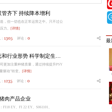
管齐下 持续降本增利
造，但一切也在正常运营之中。只不过公
压力。
[详情]
1305
0
气：
评论：
最
温氏股份：持续跟踪政策动态和行业形势 科学制定生产计划
司更加注重种猪质量，通过持续提升PSY
质量驱动”转变。
[详情]
1235
0
气：
评论：
家猪肉产品企业
 EY、FI 22 EY、S061101、