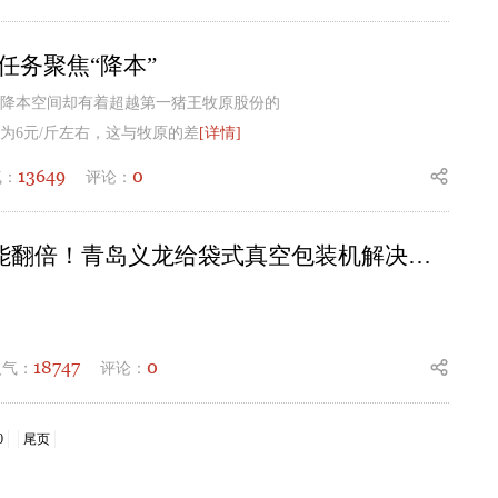
任务聚焦“降本”
降本空间却有着超越第一猪王牧原股份的
为6元/斤左右，这与牧原的差
[详情]
13649
0
气：
评论：
鲜食玉米产能翻倍！青岛义龙给袋式真空包装机解决玉米棒包装痛点
18747
0
人气：
评论：
0
尾页