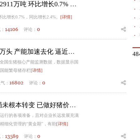
2026年6月全国工业饲料产量2911万吨 环比增长0.7% 同比增长2.4%
环比增长0.7%，同比增长2.4%。
[详情]
14106
0
气：
评论：
二季度末能繁母猪存栏 3780 万头 产能加速去化 逼近正常保有调控红线
4
年二季度全国生猪核心产能监测数据，数据显示国
国能繁母猪存栏
[详情]
16802
0
人气：
评论：
温氏股份：行业供强需弱格局未根本转变 已做好猪价长期低位运行准备
运行的各项准备，且对企业长远发展充满
精细化管理的“黄金期”，有助
[详情]
13589
0
气：
评论：