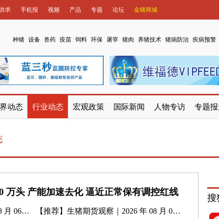
供求
手机报
视频
产品
专题
论坛
金猪商城
种猪
设备
兽药
疫苗
饲料
环保
屠宰
猪肉
养猪技术
猪病防治
疾病预警
界动态
行业动态
宏观政策
国际新闻
人物专访
专题报
态
80 万头 产能加速去化 逼近正常保有调控红线
搜
月 06 日
【推荐】
生猪期货观察｜2026 年 08 月 05 日