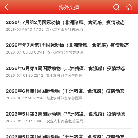
海外文摘
2026年7月第2周国际动物（非洲猪瘟、禽流感）疫情动态
2026-07-15 10:47:06
农业农村部畜牧兽医局
2026年年7月第1周国际动物（非洲猪瘟、禽流感）疫情动态
2026-07-08 20:00:41
农业农村部畜牧兽医局
2026年6月第4周国际动物（非洲猪瘟、禽流感）疫情动态
2026-07-01 20:22:12
农业农村部畜牧兽医局
2026年6月第1周国际动物（非洲猪瘟、禽流感）疫情动态
2026-06-12 20:22:58
农业农村部畜牧兽医局
2026年5月第3周国际动物（非洲猪瘟、禽流感）疫情动态
2026-05-27 17:39:43
农业农村部畜牧兽医局
2026年5月第1周国际动物（非洲猪瘟、禽流感）疫情动态