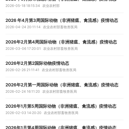
2026-05-18 18:15:34
农业农村部
2026 年4月第3周国际动物（非洲猪瘟、禽流感）疫情动态
2026-04-24 20:11:14
农业农村部畜牧兽医局
2026年2月第4周国际动物（非洲猪瘟、禽流感）疫情动态
2026-03-06 17:20:01
农业农村部畜牧兽医局
2026年2月第2国际动物疫情动态
2026-02-26 21:11:41
农业农村部畜牧兽医局
2026年2月第一周国际动物（非洲猪瘟、禽流感）疫情动态
2026-02-24 16:11:20
农业农村部畜牧兽医局
2026年1月第5周国际动物（非洲猪瘟、禽流感）疫情动态
2026-02-03 14:20:20
农业农村部畜牧兽医局
2026年1月第4周国际动物（非洲猪瘟、禽流感）疫情动态