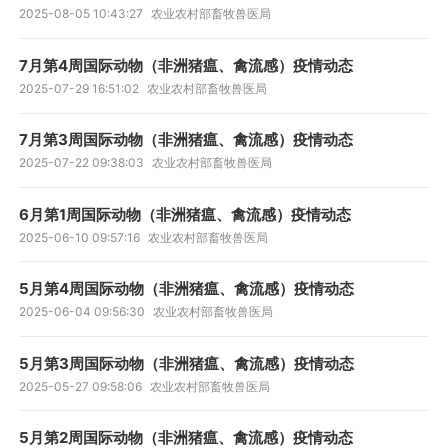
2025-08-05 10:43:27
农业农村部畜牧兽医局
7月第4周国际动物（非洲猪瘟、禽流感）疫情动态
2025-07-29 16:51:02
农业农村部畜牧兽医局
7月第3周国际动物（非洲猪瘟、禽流感）疫情动态
2025-07-22 09:38:03
农业农村部畜牧兽医局
6月第1周国际动物（非洲猪瘟、禽流感）疫情动态
2025-06-10 09:57:16
农业农村部畜牧兽医局
5月第4周国际动物（非洲猪瘟、禽流感）疫情动态
2025-06-04 09:56:30
农业农村部畜牧兽医局
5月第3周国际动物（非洲猪瘟、禽流感）疫情动态
2025-05-27 09:58:06
农业农村部畜牧兽医局
5月第2周国际动物（非洲猪瘟、禽流感）疫情动态