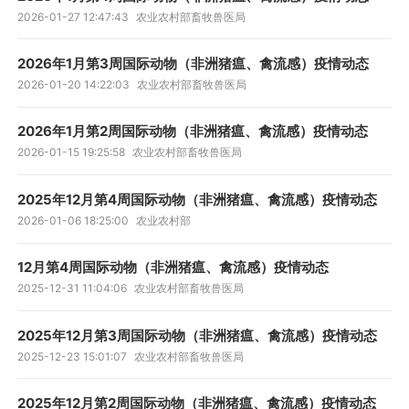
2026-01-27 12:47:43
农业农村部畜牧兽医局
2026年1月第3周国际动物（非洲猪瘟、禽流感）疫情动态
2026-01-20 14:22:03
农业农村部畜牧兽医局
2026年1月第2周国际动物（非洲猪瘟、禽流感）疫情动态
2026-01-15 19:25:58
农业农村部畜牧兽医局
2025年12月第4周国际动物（非洲猪瘟、禽流感）疫情动态
2026-01-06 18:25:00
农业农村部
12月第4周国际动物（非洲猪瘟、禽流感）疫情动态
2025-12-31 11:04:06
农业农村部畜牧兽医局
2025年12月第3周国际动物（非洲猪瘟、禽流感）疫情动态
2025-12-23 15:01:07
农业农村部畜牧兽医局
2025年12月第2周国际动物（非洲猪瘟、禽流感）疫情动态