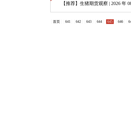
【推荐】
生猪期货观察 | 2026 年 08 
首页
641
642
643
644
645
646
6