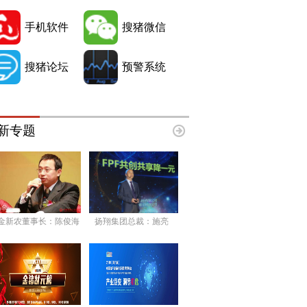
手机软件
搜猪微信
搜猪论坛
预警系统
新专题
金新农董事长：陈俊海
扬翔集团总裁：施亮