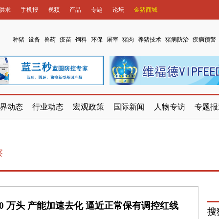
供求
手机报
视频
产品
专题
论坛
金猪商城
种猪
设备
兽药
疫苗
饲料
环保
屠宰
猪肉
养猪技术
猪病防治
疾病预警
界动态
行业动态
宏观政策
国际新闻
人物专访
专题报
察
80 万头 产能加速去化 逼近正常保有调控红线
搜