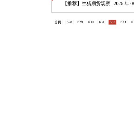
【推荐】
生猪期货观察 | 2026 年 08 
首页
628
629
630
631
632
633
6