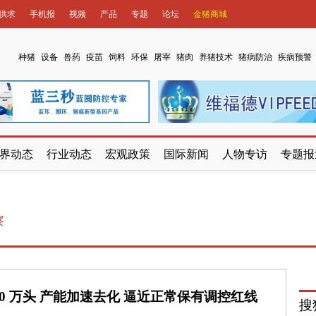
供求
手机报
视频
产品
专题
论坛
金猪商城
种猪
设备
兽药
疫苗
饲料
环保
屠宰
猪肉
养猪技术
猪病防治
疾病预警
界动态
行业动态
宏观政策
国际新闻
人物专访
专题报
察
80 万头 产能加速去化 逼近正常保有调控红线
搜