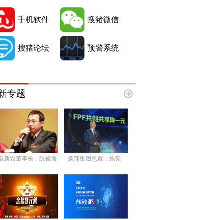
手机软件
搜猪微信
搜猪论坛
预警系统
新专题
金新农董事长：陈俊海
扬翔集团总裁：施亮