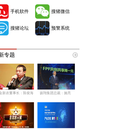
手机软件
搜猪微信
搜猪论坛
预警系统
新专题
金新农董事长：陈俊海
扬翔集团总裁：施亮