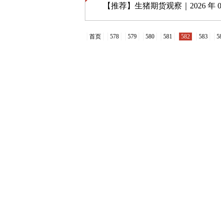
【推荐】
生猪期货观察｜2026 年 08 月
首页
578
579
580
581
582
583
5