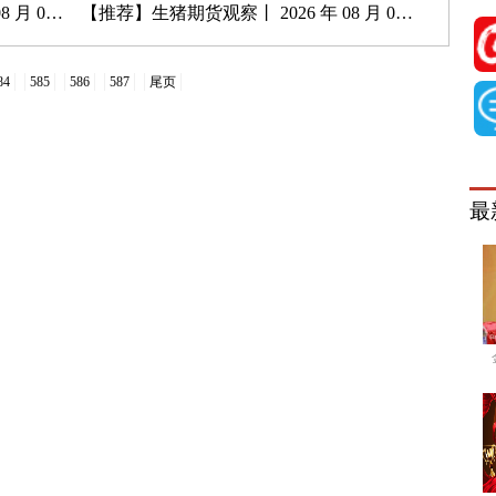
 05 日
【推荐】
生猪期货观察丨 2026 年 08 月 03 日
84
585
586
587
尾页
最