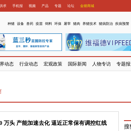
供求
手机报
视频
产品
专题
论坛
金猪商城
种猪
设备
兽药
疫苗
饲料
环保
屠宰
猪肉
养猪技术
猪病防治
疾病预警
界动态
行业动态
宏观政策
国际新闻
人物专访
专题报
察
80 万头 产能加速去化 逼近正常保有调控红线
搜