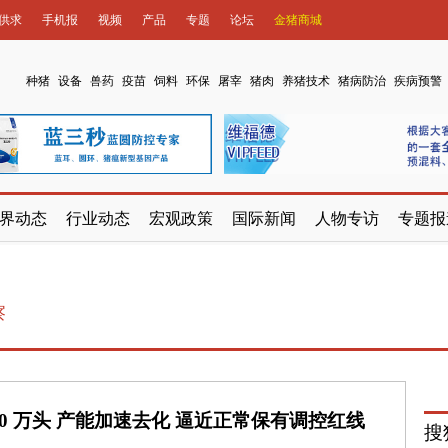
供求
手机报
视频
产品
专题
论坛
金猪商城
种猪
设备
兽药
疫苗
饲料
环保
屠宰
猪肉
养猪技术
猪病防治
疾病预警
界动态
行业动态
宏观政策
国际新闻
人物专访
专题报
察
80 万头 产能加速去化 逼近正常保有调控红线
搜