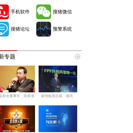
手机软件
搜猪微信
搜猪论坛
预警系统
新专题
金新农董事长：陈俊海
扬翔集团总裁：施亮