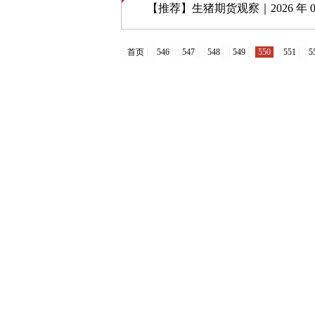
【推荐】
生猪期货观察｜2026 年 08 月
首页
546
547
548
549
550
551
5