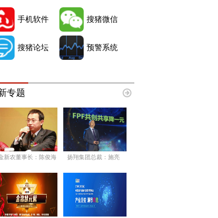
手机软件
搜猪微信
搜猪论坛
预警系统
新专题
金新农董事长：陈俊海
扬翔集团总裁：施亮