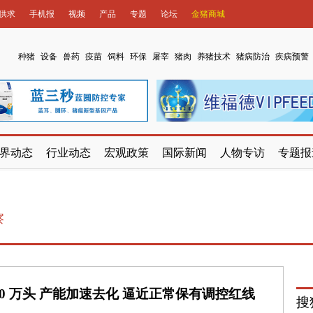
供求
手机报
视频
产品
专题
论坛
金猪商城
种猪
设备
兽药
疫苗
饲料
环保
屠宰
猪肉
养猪技术
猪病防治
疾病预警
界动态
行业动态
宏观政策
国际新闻
人物专访
专题报
察
80 万头 产能加速去化 逼近正常保有调控红线
搜