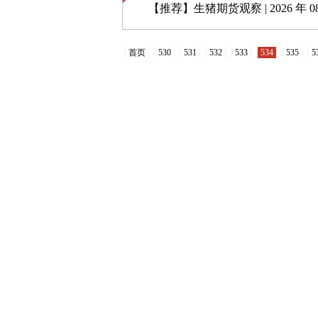
【推荐】
生猪期货观察 | 2026 年 08 
首页
530
531
532
533
534
535
5