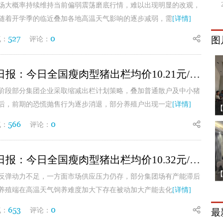
场大概率持续维持当前偏弱震荡磨底行情，难以出现明显的改观，
随着开学季的临近叠加各地高温天气影响的逐步减弱，需
[详情]
527
0
图
气：
评论：
8月4日生猪日报：今日全国瘦肉型猪出栏均价10.21元/公斤
阶段部分集团企业采取缩减出栏计划策略，叠加普通散户及中小猪
后，前期的恐慌抛售行为逐步消退，部分养殖户出现一定
[详情]
566
0
气：
评论：
8月3日生猪日报：今日全国瘦肉型猪出栏均价10.32元/公斤
反弹动力不足，一方面市场供应压力仍存，部分集团场有产能滞后
养殖端在高温天气饲养难度加大下存在被动加大产能去化
[详情]
653
0
气：
评论：
最