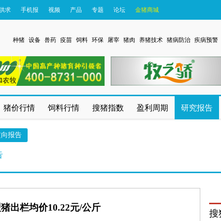
供求
手机报
视频
产品
专题
论坛
金猪商城
种猪
设备
兽药
疫苗
饲料
环保
屠宰
猪肉
养猪技术
猪病防治
疾病预警
猪价行情
饲料行情
搜猪指数
盈利周期
研究报告
定向报告
告
出栏均价10.22元/公斤
搜