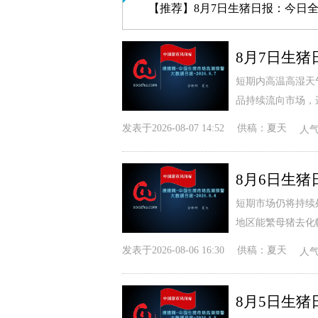
【推荐】
8月7日生猪日报：今日全国瘦肉型猪出栏均价10.2
短期内高温高湿天
品持续流向市场，
发表于
2026-08-07 14:52
供稿：
夏天
人
短期市场仍将持续
地区能繁母猪去化
发表于
2026-08-06 16:30
供稿：
夏天
人