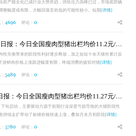
当前产能去化已成行业大势所趋，供给压力高峰已过，市场底部确
落调整幅度或有限，大幅回落至前低的可能性较小。短期
[详情]
4696
0
气：
评论：
7月10日生猪日报：今日全国瘦肉型猪出栏均价11.2元/公斤
构性失衡带来的阶段性利好逐步释放，加之短短十余天猪价累计反
，下游鲜肉价格上涨跟进幅度有限，终端消费的疲软对猪
[详情]
5489
0
气：
评论：
7月9日生猪日报：今日全国瘦肉型猪出栏均价11.27元/公斤
月下旬启动，主要驱动力源于前期行业深度亏损导致的大猪阶段性
差持续走扩带动了标猪价格快速上涨，叠加月末月初阶段
[详情]
5780
0
气：
评论：