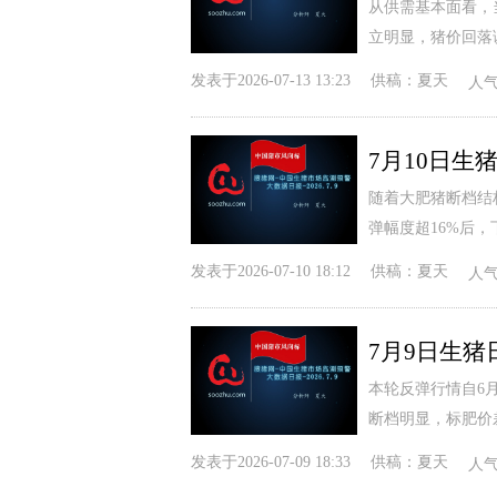
从供需基本面看，
立‌明显，猪价回
发表于
2026-07-13 13:23
供稿：
夏天
人
随着大肥猪断档结
弹幅度超16%后
发表于
2026-07-10 18:12
供稿：
夏天
人
本轮反弹行情自6
断档明显，标肥价
发表于
2026-07-09 18:33
供稿：
夏天
人