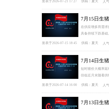
发表于
2026-07-21 17:27
供稿：
夏天
人
在供应增多而需求
具备持续下跌基础
发表于
2026-07-15 18:45
供稿：
夏天
人
短时猪价大概率延
但临近月末随着供
发表于
2026-07-14 16:00
供稿：
夏天
人