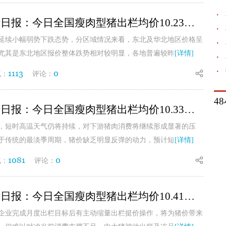
7月31日生猪日报：今日全国瘦肉型猪出栏均价10.23元/公斤
延续小幅弱势下跌态势，分区域情况来看，东北及华北地区价格呈
尤其是东北地区报价整体跌势相对较明显，各地普遍较昨
[详情]
1113
0
气：
评论：
4
7月30日生猪日报：今日全国瘦肉型猪出栏均价10.33元/公斤
，短时高温天气仍将持续，对下游猪肉消费将继续形成显著的压
于‌传统的最淡季周期，猪价缺乏明显反弹的动力，预计短
[详情]
1081
0
气：
评论：
7月29日生猪日报：今日全国瘦肉型猪出栏均价10.41元/公斤
企业完成月度出栏目标后有主动缩量出栏挺价操作，将为猪价带来