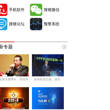
手机软件
搜猪微信
搜猪论坛
预警系统
新专题
金新农董事长：陈俊海
扬翔集团总裁：施亮