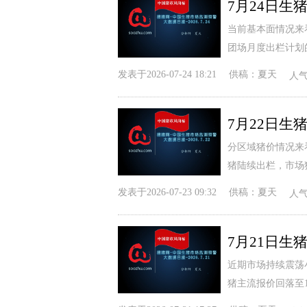
当前基本面情况来
团场月度出栏计划
发表于
2026-07-24 18:21
供稿：
夏天
人
分区域猪价情况来
猪陆续出栏，市场
发表于
2026-07-23 09:32
供稿：
夏天
人
近期市场持续震荡
猪主流报价回落至10