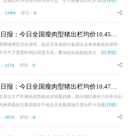
，但难以对冲当前消费支撑不足、中大猪被动出栏及冻品
[详情]
1260
0
气：
评论：
7月28日生猪日报：今日全国瘦肉型猪出栏均价10.45元/公斤
需两端博弈仍在持续，临近月末虽部分集团企业有缩量挺价操作，
节天气下育肥料肉比明显升高，叠加疫病风险的加大，部
[详情]
1174
0
气：
评论：
7月27日生猪日报：今日全国瘦肉型猪出栏均价10.47元/公斤
北等北方产区猪价跌势较此前明显趋缓，部分地区猪价已经率先出
此种局面的主要原因在于临近月末集团场月度出栏计划逐
[详情]
1671
0
气：
评论：