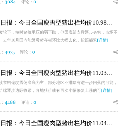
3084
0
气：
评论：
7月15日生猪日报：今日全国瘦肉型猪出栏均价10.98元/公斤
疲软下，短时猪价承压偏弱下跌，但因底部支撑逐步夯实，市场不
。去年10月国内能繁母猪存栏环比大幅去化，按照能繁
[详情]
4975
0
气：
评论：
7月14日生猪日报：今日全国瘦肉型猪出栏均价11.03元/公斤
续窄幅偏弱震荡磨底为主，部分地区不排除有进一步回落的可能，
给端逐步边际收紧，各地猪价或有再次小幅修复上涨的可
[详情]
4488
0
气：
评论：
7月13日生猪日报：今日全国瘦肉型猪出栏均价11.04元/公斤