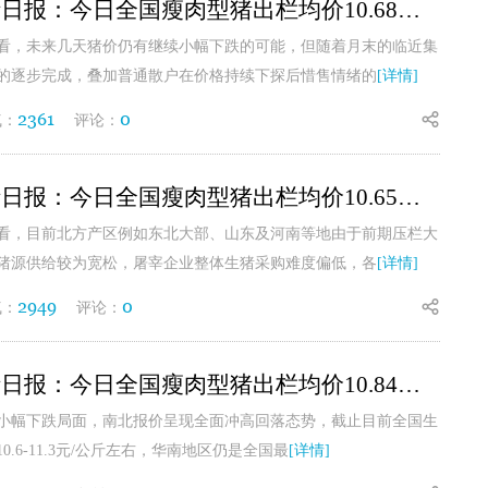
7月24日生猪日报：今日全国瘦肉型猪出栏均价10.68元/公斤
看，未来几天猪价仍有继续小幅下跌的可能，但随着月末的临近集
的逐步完成，叠加普通散户在价格持续下探后惜售情绪的
[详情]
2361
0
气：
评论：
7月22日生猪日报：今日全国瘦肉型猪出栏均价10.65元/公斤
看，目前北方产区例如东北大部、山东及河南等地由于前期压栏大
猪源供给较为宽松，屠宰企业整体生猪采购难度偏低，各
[详情]
2949
0
气：
评论：
7月21日生猪日报：今日全国瘦肉型猪出栏均价10.84元/公斤
小幅下跌局面，南北报价呈现全面冲高回落态势，截止目前全国生
.6-11.3元/公斤左右，华南地区仍是全国最
[详情]