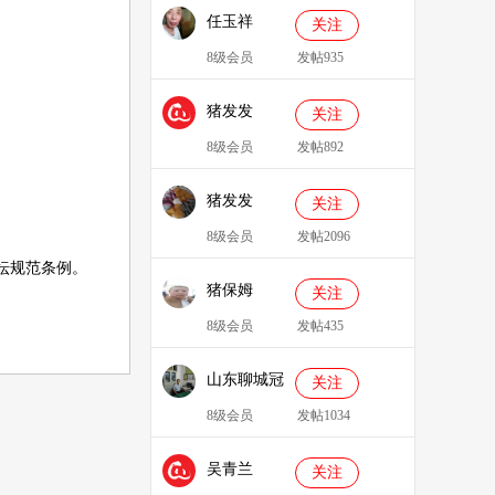
任玉祥
关注
8级会员
发帖935
猪发发
关注
638829
8级会员
发帖892
猪发发
关注
8级会员
发帖2096
坛规范条例
。
猪保姆
关注
909233
8级会员
发帖435
山东聊城冠
关注
县、莘县综
8级会员
发帖1034
合服务站：
吴青兰
冯代林
关注