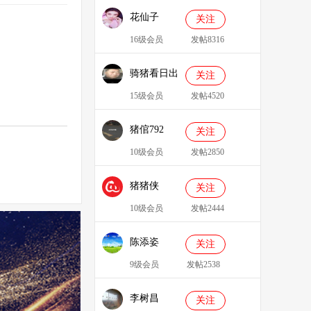
花仙子
关注
16级会员
发帖8316
骑猪看日出
关注
15级会员
发帖4520
猪倌792
关注
10级会员
发帖2850
猪猪侠
关注
086349
10级会员
发帖2444
陈添姿
关注
9级会员
发帖2538
李树昌
关注