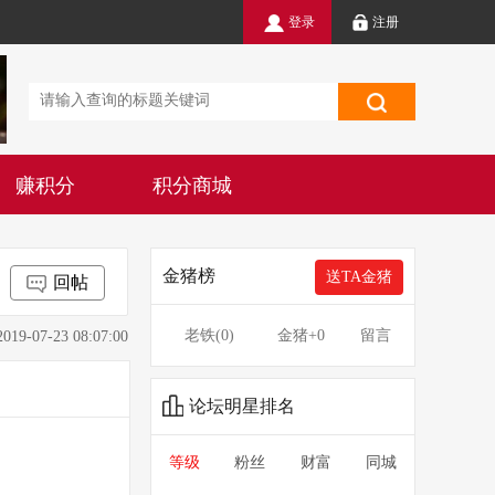
登录
注册
赚积分
积分商城
金猪榜
送TA金猪
回帖
老铁(
0
)
金猪
+0
留言
7-23 08:07:00
论坛明星排名
等级
粉丝
财富
同城