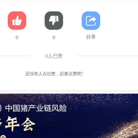
分享
0
0
0
人已赞
还没有人点过赞，赶紧点赞吧!