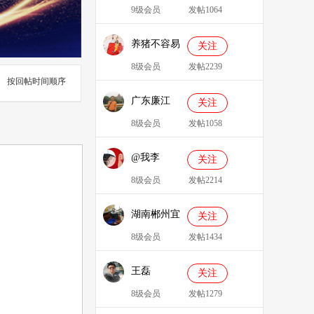
9级会员
发帖1064
养猪不容易
关注
8级会员
发帖2239
按回帖时间顺序
广东廉江
关注
088
8级会员
发帖1058
@我李
关注
8级会员
发帖2214
湖南郴州宜
关注
章县李明广
8级会员
发帖1434
王磊
关注
8级会员
发帖1279