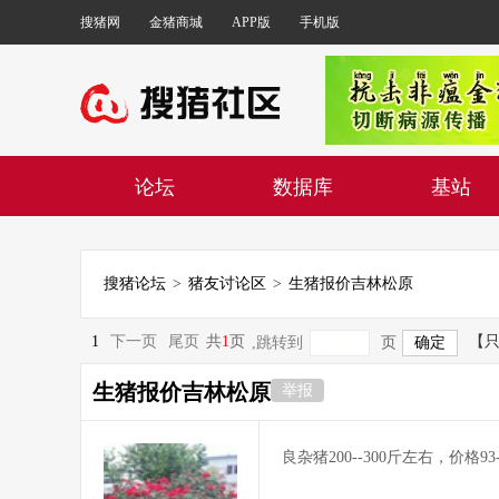
搜猪网
金猪商城
APP版
手机版
论坛
数据库
基站
搜猪论坛
>
猪友讨论区
>
生猪报价吉林松原
1
下一页
尾页
共
1
页
【
,跳转到
页
生猪报价吉林松原
举报
良杂猪200--300斤左右，价格93-