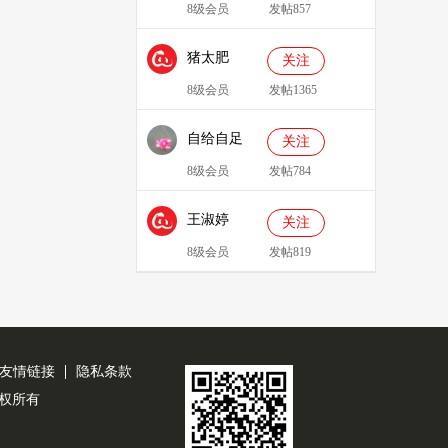
8级会员
发帖857
猪太肥
关注
143814
8级会员
发帖1365
自给自足
关注
8级会员
发帖784
王淑婷
关注
8级会员
发帖819
友情链接
隐私条款
公司版权所有