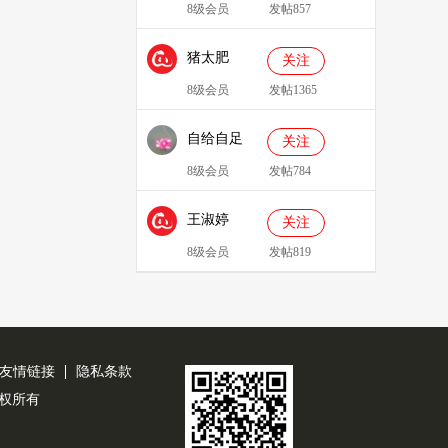
8级会员
发帖857
猪太肥
关注
143814
8级会员
发帖1365
自给自足
关注
8级会员
发帖784
王淑婷
关注
8级会员
发帖819
友情链接
隐私条款
公司版权所有