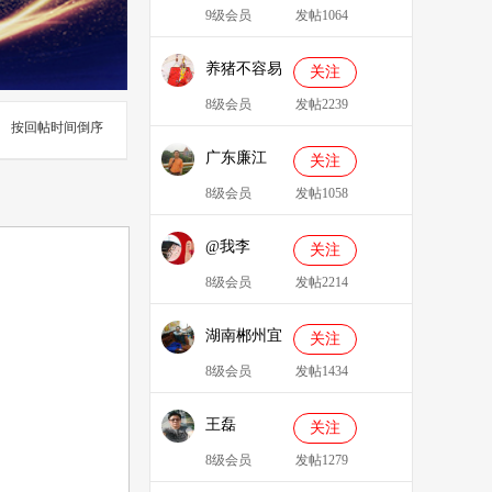
9级会员
发帖1064
养猪不容易
关注
8级会员
发帖2239
按回帖时间倒序
广东廉江
关注
088
8级会员
发帖1058
@我李
关注
8级会员
发帖2214
湖南郴州宜
关注
章县李明广
8级会员
发帖1434
王磊
关注
8级会员
发帖1279