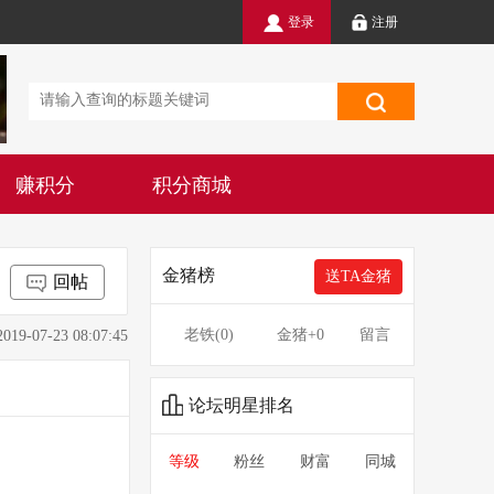
登录
注册
赚积分
积分商城
金猪榜
送TA金猪
回帖
老铁(
0
)
金猪
+0
留言
7-23 08:07:45
论坛明星排名
等级
粉丝
财富
同城