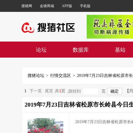
搜猪网
金猪商城
APP版
手机版
论坛
数据库
基站
搜猪论坛
>
行情交流区
>
1
下一页
尾页
共
1
页
【
,跳转到
页
2019年7月23日吉林省松原市长岭县今日
2019年7月23日吉林省松原市长