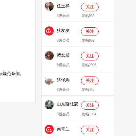
任玉祥
关注
8级会员
发帖935
猪发发
关注
638829
8级会员
发帖892
猪发发
关注
8级会员
发帖2096
坛规范条例
。
猪保姆
关注
909233
8级会员
发帖435
山东聊城冠
关注
县、莘县综
8级会员
发帖1034
合服务站：
吴青兰
冯代林
关注