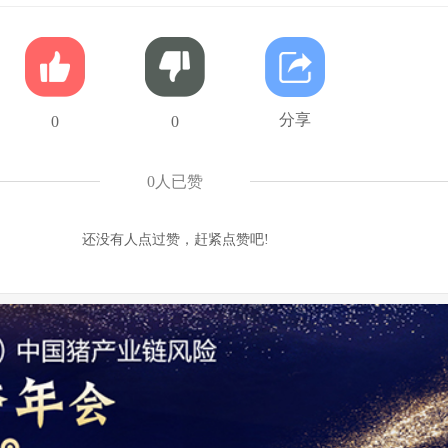
分享
0
0
0
人已赞
还没有人点过赞，赶紧点赞吧!