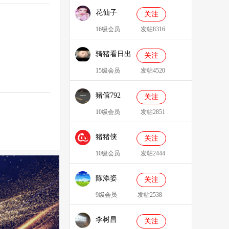
花仙子
关注
16级会员
发帖8316
骑猪看日出
关注
15级会员
发帖4520
猪倌792
关注
10级会员
发帖2851
猪猪侠
关注
086349
10级会员
发帖2444
陈添姿
关注
9级会员
发帖2538
李树昌
关注