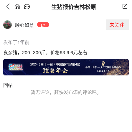
生猪报价吉林松原
未关注
顺心如意
L7
发布于1年前
良杂猪，200--300斤。价格93-9.6元左右
回帖
暂无评论，赶快发布您的评论吧。