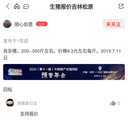
生猪报价吉林松原
未关注
顺心如意
L7
发布于1年前
良杂猪，200--300斤左右。价格9.3元左右每斤。2019.7.11
日
回帖
0
骑猪看日出
支持报价