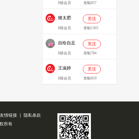
8级会员
发帖857
猪太肥
关注
143814
8级会员
发帖1365
自给自足
关注
8级会员
发帖784
王淑婷
关注
8级会员
发帖819
友情链接
隐私条款
公司版权所有