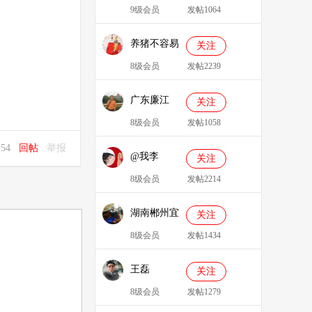
9级会员
发帖1064
养猪不容易
关注
8级会员
发帖2239
广东廉江
关注
088
8级会员
发帖1058
7:54
回帖
举报
@我李
关注
8级会员
发帖2214
湖南郴州宜
关注
章县李明广
8级会员
发帖1434
王磊
关注
8级会员
发帖1279