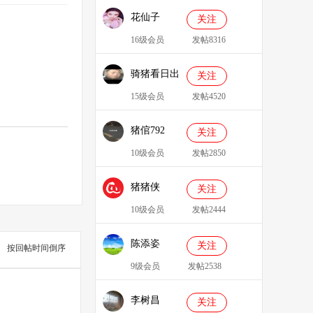
花仙子
关注
16级会员
发帖8316
骑猪看日出
关注
15级会员
发帖4520
猪倌792
关注
10级会员
发帖2850
猪猪侠
关注
086349
10级会员
发帖2444
陈添姿
关注
按回帖时间倒序
9级会员
发帖2538
李树昌
关注