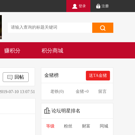
登录
注册
赚积分
积分商城
金猪榜
送TA金猪
回帖
老铁(
0
)
金猪
+0
留言
7-10 13:07:51
论坛明星排名
等级
粉丝
财富
同城