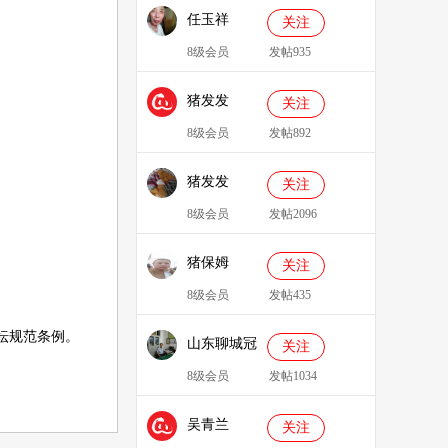
任玉祥
关注
8级会员
发帖935
猪发发
关注
638829
8级会员
发帖892
猪发发
关注
8级会员
发帖2096
猪保姆
关注
909233
8级会员
发帖435
坛规范条例
。
山东聊城冠
关注
县、莘县综
8级会员
发帖1034
合服务站：
吴青兰
冯代林
关注