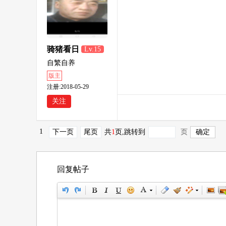
骑猪看日
Lv.15
出
自繁自养
版主
注册:2018-05-29
关注
1
下一页
尾页
共
1
页
,跳转到
页
回复帖子