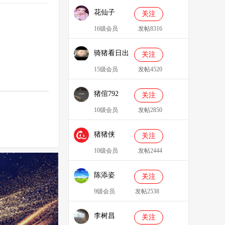
花仙子
关注
16级会员
发帖8316
骑猪看日出
关注
15级会员
发帖4520
猪倌792
关注
10级会员
发帖2850
猪猪侠
关注
086349
10级会员
发帖2444
陈添姿
关注
9级会员
发帖2538
李树昌
关注