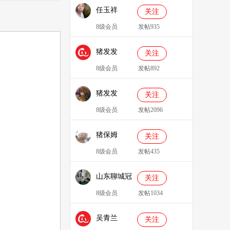
任玉祥
关注
8级会员
发帖935
猪发发
关注
638829
8级会员
发帖892
猪发发
关注
8级会员
发帖2096
猪保姆
关注
909233
8级会员
发帖435
山东聊城冠
关注
县、莘县综
8级会员
发帖1034
合服务站：
吴青兰
冯代林
关注