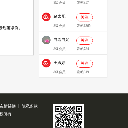
8级会员
发帖857
猪太肥
关注
143814
8级会员
发帖1365
坛规范条例
。
自给自足
关注
8级会员
发帖784
王淑婷
关注
8级会员
发帖819
友情链接
隐私条款
公司版权所有