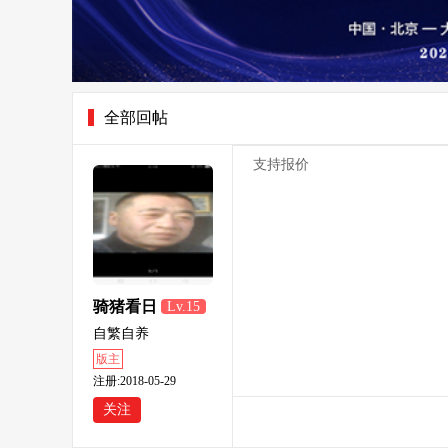
全部回帖
支持报价
骑猪看日
Lv.15
出
自繁自养
版主
注册:2018-05-29
关注