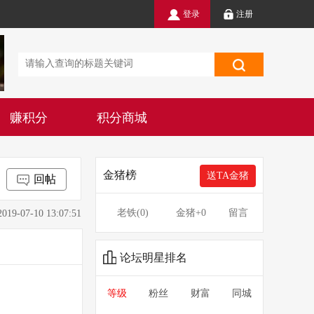
登录
注册
赚积分
积分商城
金猪榜
送TA金猪
回帖
老铁(
0
)
金猪
+0
留言
7-10 13:07:51
论坛明星排名
等级
粉丝
财富
同城