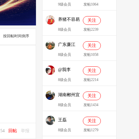
9级会员
发帖1064
养猪不容易
关注
8级会员
发帖2239
按回帖时间倒序
广东廉江
关注
088
8级会员
发帖1058
@我李
关注
8级会员
发帖2214
湖南郴州宜
关注
章县李明广
8级会员
发帖1434
王磊
关注
8级会员
发帖1279
7:54
回帖
举报