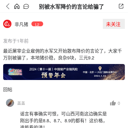
别被水军降价的言论给骗了
未关注
非凡猪
L2
发布于1年前
最近屠宰企业雇佣的水军又开始散布降价的言论了，大家千
万别被骗了，本地猪价稳，良杂9块，三元9.2
回帖
0
盖盖
谣言有事确实可恨，可山西河南这边确实是
刚出手的是8.8、8.7、8.9的都有！这价格，
谁能看的清！