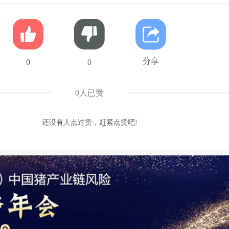
分享
0
0
0
人已赞
还没有人点过赞，赶紧点赞吧!