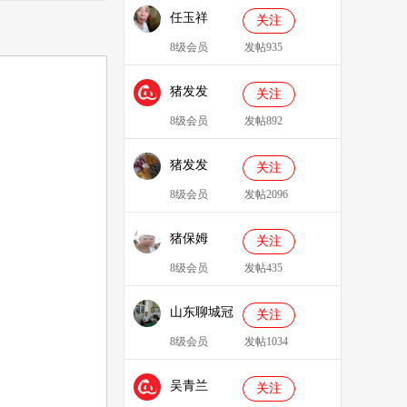
任玉祥
关注
8级会员
发帖935
猪发发
关注
638829
8级会员
发帖892
猪发发
关注
8级会员
发帖2096
猪保姆
关注
909233
8级会员
发帖435
山东聊城冠
关注
县、莘县综
8级会员
发帖1034
合服务站：
吴青兰
冯代林
关注