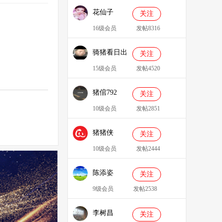
花仙子
关注
16级会员
发帖8316
骑猪看日出
关注
15级会员
发帖4520
猪倌792
关注
10级会员
发帖2851
猪猪侠
关注
086349
10级会员
发帖2444
陈添姿
关注
9级会员
发帖2538
李树昌
关注