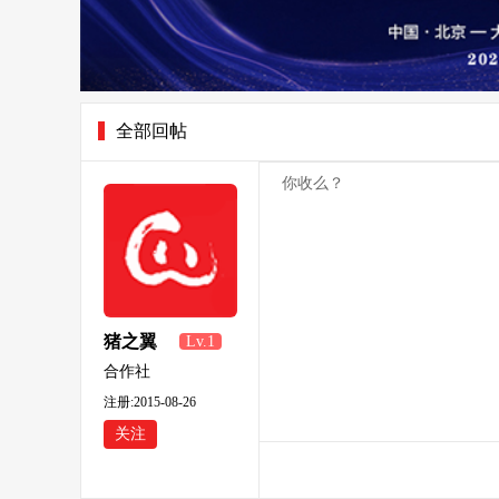
全部回帖
你收么？
猪之翼
Lv.1
826641
合作社
注册:2015-08-26
关注