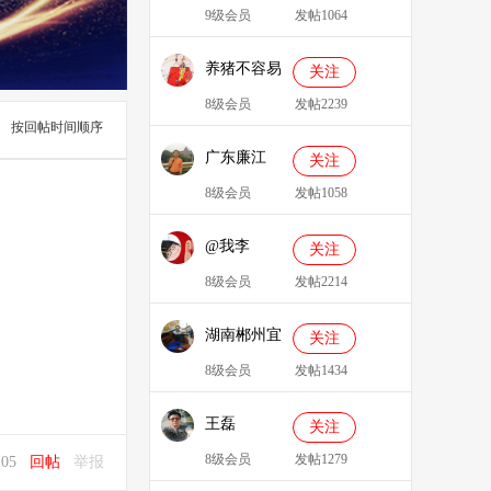
9级会员
发帖1064
养猪不容易
关注
8级会员
发帖2239
按回帖时间顺序
广东廉江
关注
088
8级会员
发帖1058
@我李
关注
8级会员
发帖2214
湖南郴州宜
关注
章县李明广
8级会员
发帖1434
王磊
关注
8级会员
发帖1279
4:05
回帖
举报