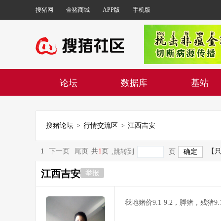
搜猪网
金猪商城
APP版
手机版
论坛
数据库
基站
搜猪论坛
>
行情交流区
>
江西吉安
1
下一页
尾页
共
1
页
【
,跳转到
页
江西吉安
举报
我地猪价9.1-9.2，脚猪，残猪9.1