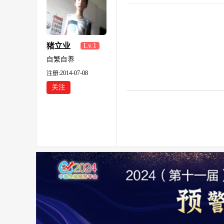
猪立业
Lv.1
468
自繁自养
注册:2014-07-08
关注