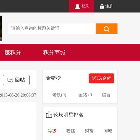
登录
注册
赚积分
积分商城
金猪榜
送TA金猪
回帖
老铁(
0
)
金猪
+0
留言
8-26 20:08:37
论坛明星排名
等级
粉丝
财富
同城