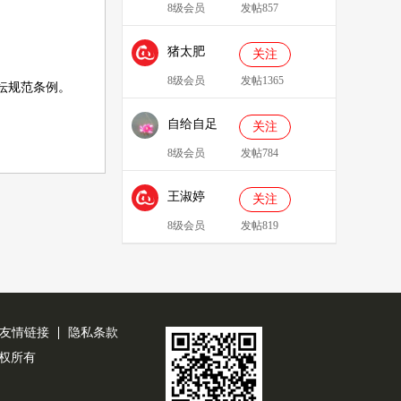
8级会员
发帖857
猪太肥
关注
143814
8级会员
发帖1365
坛规范条例
。
自给自足
关注
8级会员
发帖784
王淑婷
关注
8级会员
发帖819
友情链接
隐私条款
公司版权所有