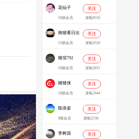
花仙子
关注
16级会员
发帖8316
骑猪看日出
关注
15级会员
发帖4520
猪倌792
关注
10级会员
发帖2851
猪猪侠
关注
086349
10级会员
发帖2444
陈添姿
关注
9级会员
发帖2538
李树昌
关注