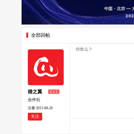
全部回帖
你收么？
猪之翼
Lv.1
826641
合作社
注册:2015-08-26
关注