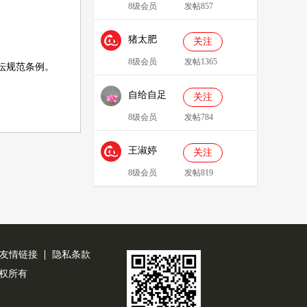
8级会员
发帖857
猪太肥
关注
143814
8级会员
发帖1365
坛规范条例
。
自给自足
关注
8级会员
发帖784
王淑婷
关注
8级会员
发帖819
友情链接
隐私条款
公司版权所有