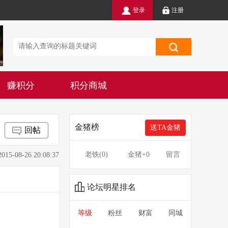
登录
注册
赚积分
积分商城
金猪榜
送TA金猪
回帖
老铁(
0
)
金猪
+0
留言
8-26 20:08:37
论坛明星排名
等级
粉丝
财富
同城