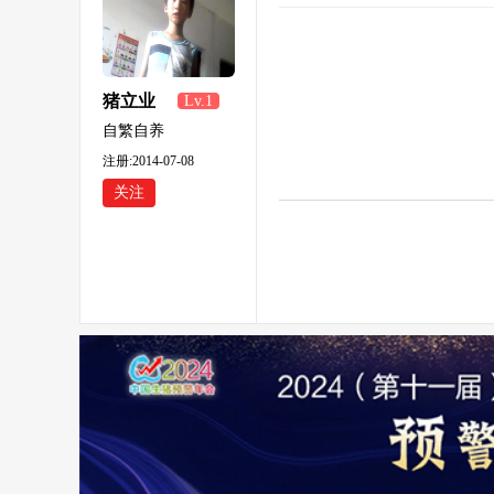
猪立业
Lv.1
468
自繁自养
注册:2014-07-08
关注