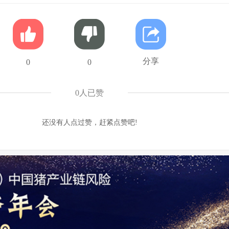
分享
0
0
0
人已赞
还没有人点过赞，赶紧点赞吧!