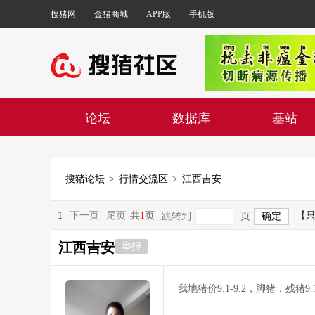
搜猪网
金猪商城
APP版
手机版
论坛
数据库
基站
搜猪论坛
>
行情交流区
>
江西吉安
1
下一页
尾页
共
1
页
【
,跳转到
页
江西吉安
举报
我地猪价9.1-9.2，脚猪，残猪9.1