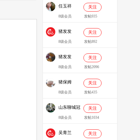
任玉祥
关注
8级会员
发帖935
猪发发
关注
638829
8级会员
发帖892
猪发发
关注
8级会员
发帖2096
猪保姆
关注
909233
8级会员
发帖435
山东聊城冠
关注
县、莘县综
8级会员
发帖1034
合服务站：
吴青兰
冯代林
关注