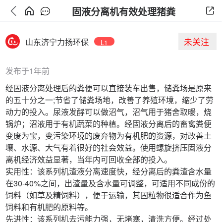
固液分离机有效处理猪粪
未关注
山东济宁力扬环保
L1
发布于1年前
经固液分离处理后的粪便可以直接装车出售，储粪场是原来
的五十分之一;节省了储粪场地，改善了养殖环境，缩少了劳
动力的投入。尿液发酵可以做沼气，沼气用于猪舍取暖，烧
锅炉；沼液用于有机蔬菜的种植。经固液分离后的畜禽粪便
变废为宝，变污染环境的废弃物为有机肥的资源，对改善土
壤、水源、大气有着很好的社会效益。使用螺旋挤压固液分
离机经济效益显著，当年内可回收全部的投入。
实用性：该系列机渣液分离速度快，经分离后的粪渣含水量
在30-40%之间，出渣量及含水量可调整，可适用不同成份的
饲料（如草及精饲料），便于运输，其固粒物很适合作为鱼
饲料和有机肥的原料等。
先进性：该系列机去污能力强，无堵塞，清洗方便。经过处