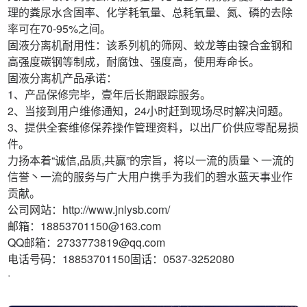
理的粪尿水含固率、化学耗氧量、总耗氧量、氮、磷的去除
率可在70-95%之间。
固液分离机耐用性：该系列机的筛网、蛟龙等由镍合金钢和
高强度碳钢等制成，耐腐蚀、强度高，使用寿命长。
固液分离机产品承诺：
1、产品保修完毕，壹年后长期跟踪服务。
2、当接到用户维修通知，24小时赶到现场尽时解决问题。
3、提供全套维修保养操作管理资料，以出厂价供应零配易损
件。
力扬本着“诚信,品质,共赢”的宗旨，将以一流的质量丶一流的
信誉丶一流的服务与广大用户携手为我们的碧水蓝天事业作
贡献。
公司网站：http://www.jnlysb.com/
邮箱：18853701150@163.com
QQ邮箱：2733773819@qq.com
电话号码：18853701150固话：0537-3252080
·