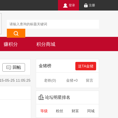
登录
注册
赚积分
积分商城
金猪榜
送TA金猪
回帖
-25 11:05:25
老铁(
0
)
金猪
+0
留言
论坛明星排名
等级
粉丝
财富
同城