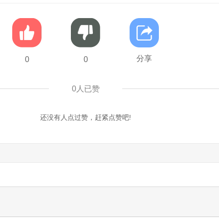
分享
0
0
0
人已赞
还没有人点过赞，赶紧点赞吧!