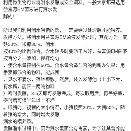
利用微生物可以将泔水发酵成安全饲料，一般大家都是选用
益富源EM菌液进行潲水发
酵的！
所以我们利用潲水喂猪的话，一定要经过处理后才能喂养。
发酵方法。将潲水用益富源EM菌液发酵处理，其配方为：麦
麸30%、米糠30%、潲水
按40%的比例混合，含水较多时要沥干为好，益富源EM菌液
按百分之一添加，搅拌均匀
，使含水量控制在50%。含水量合适与否的判断办法是：用
手紧抓混合的物料，能成团
，见水不滴水，落地即散。然后，装入发酵池（上小下大，
有水槽，能容一两吨物料
）密封发酵，3-5天即可发酵完成。每次取用后，再盖好盖，
密封后可保半年以上不坏
。喂猪时，视猪的大小情况，小猪按照20%，大猪50%，随
着猪的增大，同时增大发酵
潲水的喂养量。
发酵潲水过程中，因为潲水里面含有毒素，为了让其营养能