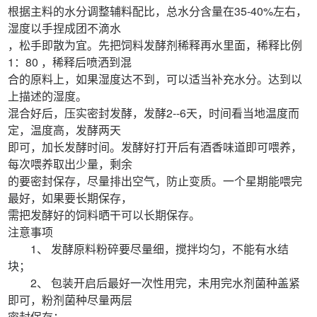
根据主料的水分调整辅料配比，总水分含量在35-40%左右，
湿度以手捏成团不滴水
，松手即散为宜。先把饲料发酵剂稀释再水里面，稀释比例
1：80 ，稀释后喷洒到混
合的原料上，如果湿度达不到，可以适当补充水分。达到以
上描述的湿度。
混合好后，压实密封发酵，发酵2--6天，时间看当地温度而
定，温度高，发酵两天
即可，加长发酵时间。发酵好打开后有酒香味道即可喂养，
每次喂养取出少量，剩余
的要密封保存，尽量排出空气，防止变质。一个星期能喂完
最好，如果要长期保存，
需把发酵好的饲料晒干可以长期保存。
注意事项
1、 发酵原料粉碎要尽量细，搅拌均匀，不能有水结
块；
2、 包装开启后最好一次性用完，未用完水剂菌种盖紧
即可，粉剂菌种尽量两层
密封保存；