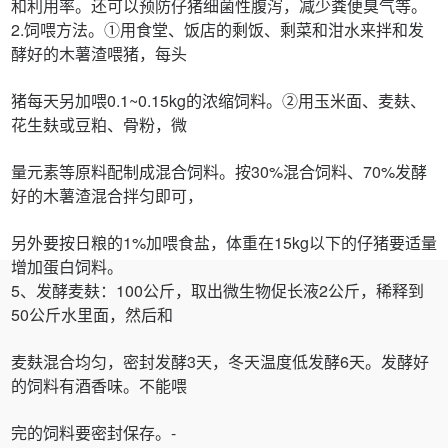
和利用率。还可以预防仔猪细菌性腹泻，减少粪便臭气等。
2.饲喂方法。①用食堂、饭店的剩饭、剩菜和泔水来拌和发
酵好的木薯渣喂猪，每头
猪每天另加喂0.1~0.15kg的浓缩饲料。②用玉米面、麦麸、
花生麸或豆粕、骨粉，微
量元素等原料配制成混合饲料。按30%混合饲料、70%发酵
好的木薯渣混合拌匀即可，
另外要按日粮的1%加喂食盐，体重在15kg以下的仔猪要适量
增加蛋白饲料。
5、发酵麦麸：100公斤，取出微生物促长液2公斤，稀释到
50公斤水里面，然后和
麦麸混合均匀，密封发酵3天，冬天温度低发酵6天。发酵好
的饲料有酒香味。不能喂
完的饲料要密封保存。-