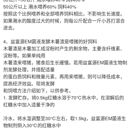
50公斤以上 潲水喂养60% 饲料40%
按照这个比例喂养和全部喂养饲料相比，不影响生长速度。
如果潲水的酸度过大的时候，则每公斤配合一斤小苏打混合
进去。
4、益富源EM菌液发酵木薯渣是喂猪的好饲料
木薯渣是木薯加工成淀粉时产生的剩余物，主要含纤维素、
淀粉等。如果单纯用
木薯渣来喂猪，猪食后生长缓慢。若用益富源EM菌液生物制
剂发酵处理，并搭配适量
的蛋白质饲料和微量元素，再用来喂猪，则可以降低成本，
提高经济效益。现将发酵
和饲喂方法介绍如下，以供参考。
1. 发酵贮存。将0.5kg红糖水溶于70℃热水中，在溶解后的
红糖水中加入适量干净的
冷水，将水温调整至30℃左右，取1.5kg，益富源EM菌液生
物制剂倒入30℃的红糖水中