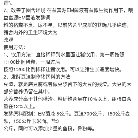
香”。
7、改善了圈舍环境 在益富源EM菌液有益微生物作用下，喂
益富源EM菌液发酵饲
料的猪粪不臭、尿不星，以前猪舍里成群的苍蝇几乎绝迹，
猪舍内外的卫生环境大为
改观
使用方法：
1、饮用方法：直接稀释到水里面让猪饮用，第一周按照
1:100比例稀释，一周过后
按照1:200比例稀释让猪饮用。可以让猪生长速度增快。
2、发酵豆渣制作猪饲料的方法
豆渣，就是磨豆腐或者做豆浆留下的大豆的残渣。大豆的大
部分营养仍留在其中。
营养成分高于其他槽渣。粗纤维含量在10%以上，组蛋白含
量在12%以上。
发酵原料配制：EM菌液 5公斤。豆渣700公斤，150公斤麦
麸，150公斤玉米面。盐3
公斤，同时可以添加少量的鱼粉，骨粉等。