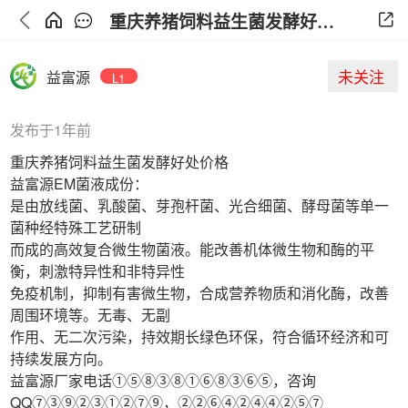
重庆养猪饲料益生菌发酵好处价格
未关注
益富源
L1
发布于1年前
重庆养猪饲料益生菌发酵好处价格
益富源EM菌液成份：
是由放线菌、乳酸菌、芽孢杆菌、光合细菌、酵母菌等单一
菌种经特殊工艺研制
而成的高效复合微生物菌液。能改善机体微生物和酶的平
衡，刺激特异性和非特异性
免疫机制，抑制有害微生物，合成营养物质和消化酶，改善
周围环境等。无毒、无副
作用、无二次污染，持效期长绿色环保，符合循环经济和可
持续发展方向。
益富源厂家电话①⑤⑧③⑧①⑥⑧③⑥⑤，咨询
QQ⑦③⑨②③①②⑦⑨，②②⑥④②④④②⑤⑦