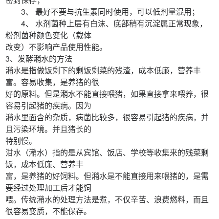
3、 最好不要与抗生素同时使用，可以低剂量混用；
4、 水剂菌种上层有白沫、底部稍有沉淀属正常现象，
粉剂菌种颜色变化（载体
改变）不影响产品使用性能。
3、发酵潲水的方法
潲水是指做饭剩下的剩饭剩菜的残渣，成本低廉，营养丰
富。容易收集，是养猪的很
好的原料。但是潲水不能直接喂猪，如果直接拿来喂养，很
容易引起猪的疾病。因为
潲水里面含的杂质，病菌比较多，很容易引起猪的疾病，并
且污染环境。并且猪长的
特别慢。
泔水（潲水）指的是从宾馆、饭店、学校等收集来的残菜剩
饭，成本低廉、营养丰
富，是养猪的好饲料。但潲水是不能直接用来喂猪的，是需
要经过处理加工后才能饲
喂。传统潲水的处理方法是煮，不仅辛苦、浪费燃料，而且
很容易变质，不能保存。