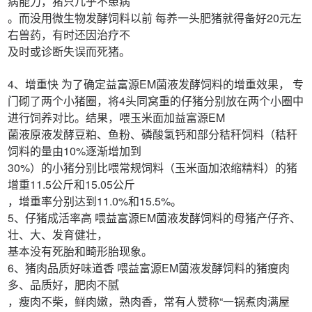
病能力，猪只几乎不患病
。而没用微生物发酵饲料以前 每养一头肥猪就得备好20元左
右兽药，有时还因治疗不
及时或诊断失误而死猪。
4、增重快 为了确定益富源EM菌液发酵饲料的增重效果， 专
门砌了两个小猪圈，将4头同窝重的仔猪分别放在两个小圈中
进行饲养对比。结果，喂玉米面加益富源EM
菌液原液发酵豆粕、鱼粉、磷酸氢钙和部分秸秆饲料（秸秆
饲料的量由10%逐渐增加到
30%）的小猪分别比喂常规饲料（玉米面加浓缩精料）的猪
增重11.5公斤和15.05公斤
，增重率分别达到11.0%和15.5%。
5、仔猪成活率高 喂益富源EM菌液发酵饲料的母猪产仔齐、
壮、大、发育健壮，
基本没有死胎和畸形胎现象。
6、猪肉品质好味道香 喂益富源EM菌液发酵饲料的猪瘦肉
多、品质好，肥肉不腻
，瘦肉不柴，鲜肉嫩，熟肉香，常有人赞称“一锅煮肉满屋