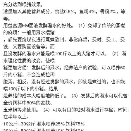
充分达到喂猪效果，
适量加入其他营养成分，食盐0.5%，鱼粉4%，骨粉2%，等
等。
用益富源EM菌液发酵潲水的好处。（1）免却了传统的蒸煮
的麻烦：一般用潲水喂猪
，都先要烧煤炭进行蒸煮熬制，非常麻烦，费时、费工、费
钱，又要购置设备等。而
且没发酵的潲水只能是喂100斤以上的大猪才可以。（2）潲
水理化性质的改变，使喂
猪更加方便：发酵后的潲水，经养殖户的试验，可以喂养50
斤的小猪，不会造成拉稀
腹泻，相反，没有经过发酵的潲水，即使是煮过的，也不能
喂100斤以下的小猪。结果
是养猪的成本大幅度地降低了。（3）发酵后的潲水可以代替
全价饲料中80%的麦麸、
玉米粉等来使用。（4）可以有目的地对潲水进行存储，时间
在半年以上。
10公斤--30公斤 潲水喂养25% 饲料75%
30公斤--50公斤 潲水喂养40% 饲料60%