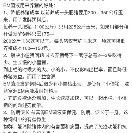
EM菌液用来养猪的好处：
1、降低养猪成本 以前养成一头肥猪要用300—350公斤玉
米，用了发酵饲料后，
每养一头肥猪（100公斤）只用225公斤玉米，如果用部分秸
秆做发酵饲料只需175—
200公斤玉米就可以了。每头猪仅节约玉米这一项就可降低
养殖成本100—150元。
2、解决小僵猪问题 过去养猪每下一窝仔总有2—3头吃得
少、生长慢的小僵猪，
到出栏的时候大的大、小的小，不仅影响出栏率，而且降低
养猪效益。而用了益富源
EM菌液发酵饲料后很少有小僵猪出现，即使有了小僵猪，喂
益富源EM菌液发酵饲料后
，它的食欲逐渐增加，生长速度加快，可以一起出栏，小僵
猪的问题迎刃而解。
3、防病促长 益富源EM菌液集保健、防病、促长于一身，这
种饲料中的有益微生
物群，能清除猪体内的有害菌和病菌，提高了免疫功能和抗