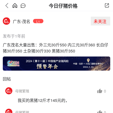
今日仔猪价格
未关注
广东-茂名
L1
发布于1年前
广东茂名大量出售：外三元30斤550 内三元30斤360 长白仔
猪30斤350 土杂猪30斤330 黑猪30斤350
回帖
0
母猪繁殖
我买的黑猪12斤才145元的，
0
母猪繁殖