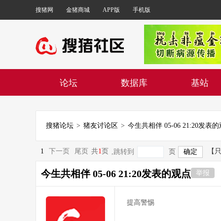
搜猪网
金猪商城
APP版
手机版
论坛
数据库
基站
搜猪论坛
>
猪友讨论区
>
今生共相伴 05-06 21:20发表
1
下一页
尾页
共
1
页
【
,跳转到
页
今生共相伴 05-06 21:20发表的观点
举报
提高警惕