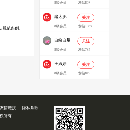
8级会员
发帖857
猪太肥
关注
143814
8级会员
发帖1365
坛规范条例
。
自给自足
关注
8级会员
发帖784
王淑婷
关注
8级会员
发帖819
友情链接
隐私条款
公司版权所有