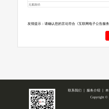
元素路径:
友情提示：请确认您的言论符合
《互联网电子公告服
联系我们
服务介绍
本
Copyright