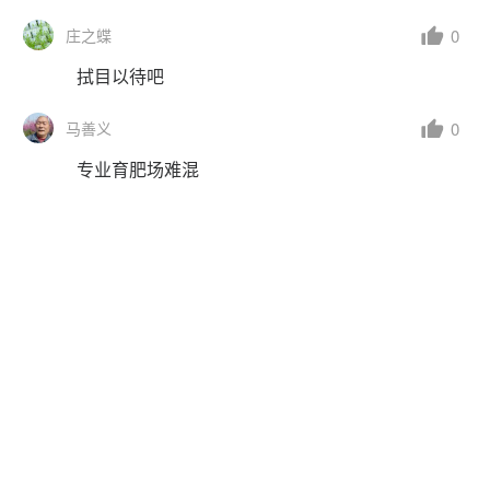
0
庄之蝶
拭目以待吧
0
马善义
专业育肥场难混